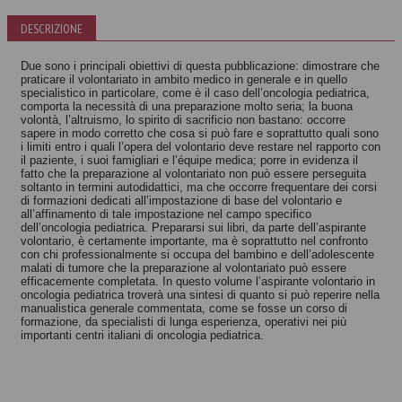
DESCRIZIONE
Due sono i principali obiettivi di questa pubblicazione: dimostrare che
praticare il volontariato in ambito medico in generale e in quello
specialistico in particolare, come è il caso dell’oncologia pediatrica,
comporta la necessità di una preparazione molto seria; la buona
volontà, l’altruismo, lo spirito di sacrificio non bastano: occorre
sapere in modo corretto che cosa si può fare e soprattutto quali sono
i limiti entro i quali l’opera del volontario deve restare nel rapporto con
il paziente, i suoi famigliari e l’équipe medica; porre in evidenza il
fatto che la preparazione al volontariato non può essere perseguita
soltanto in termini autodidattici, ma che occorre frequentare dei corsi
di formazioni dedicati all’impostazione di base del volontario e
all’affinamento di tale impostazione nel campo specifico
dell’oncologia pediatrica. Prepararsi sui libri, da parte dell’aspirante
volontario, è certamente importante, ma è soprattutto nel confronto
con chi professionalmente si occupa del bambino e dell’adolescente
malati di tumore che la preparazione al volontariato può essere
efficacemente completata. In questo volume l’aspirante volontario in
oncologia pediatrica troverà una sintesi di quanto si può reperire nella
manualistica generale commentata, come se fosse un corso di
formazione, da specialisti di lunga esperienza, operativi nei più
importanti centri italiani di oncologia pediatrica.