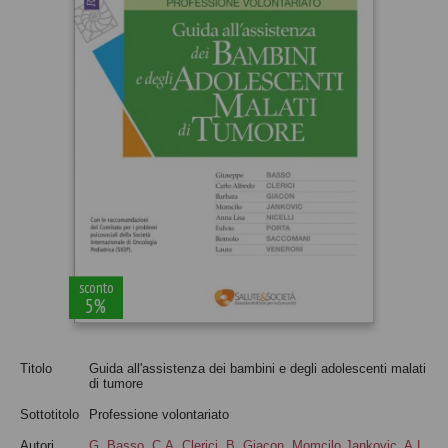
sconto
5%
Titolo
Guida all'assistenza dei bambini e degli adolescenti malati
di tumore
Sottotitolo
Professione volontariato
Autori
G. Basso
,
C.A. Clerici
,
B. Giacon
,
Momcilo Jankovic
,
A.L.