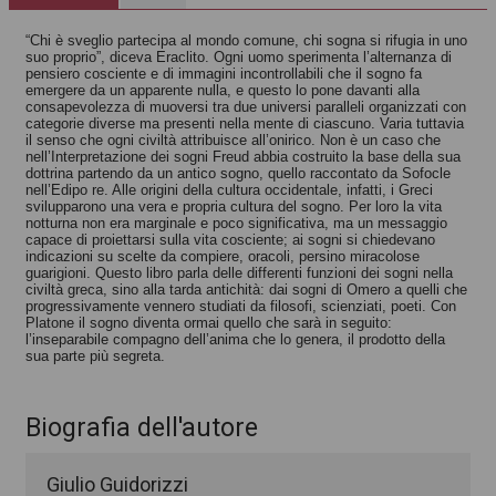
gli dei
Il mare degli dei
“Chi è sveglio partecipa al mondo comune, chi sogna si rifugia in uno
Autori vari
Autori vari
suo proprio”, di­ce­va Eraclito. Ogni uomo sperimenta l’alternanza di
pensiero cosciente e di immagini incontrollabili che il sogno fa
emergere da un apparente nulla, e questo lo pone davanti alla
consapevolezza di muoversi tra due universi paralleli organizzati con
categorie diverse ma presenti nella mente di ciascuno. Varia tuttavia
il senso che ogni civiltà attribuisce all’onirico. Non è un caso che
nell’Interpretazione dei sogni Freud abbia costruito la base della sua
dottrina partendo da un antico sogno, quello raccontato da Sofocle
nell’Edipo re. Alle origini della cultura occidentale, infatti, i Greci
svilupparono una vera e propria cultura del sogno. Per loro la vita
notturna non era marginale e poco significativa, ma un messaggio
capace di proiettarsi sulla vita cosciente; ai sogni si chiedevano
indicazioni su scelte da compiere, oracoli, persino miracolose
guarigioni. Questo libro parla delle differenti funzioni dei sogni nella
civiltà greca, sino alla tarda antichità: dai sogni di Omero a quelli che
progressivamente vennero studiati da filosofi, scienziati, poeti. Con
Platone il sogno diventa ormai quello che sarà in seguito:
l’inseparabile compagno dell’anima che lo genera, il prodotto della
sua parte più segreta.
Biografia dell'autore
Giulio Guidorizzi