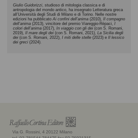
Giulio Guidorizzi
, studioso di mitologia classica e di
antropologia del mondo antico, ha insegnato Letteratura greca
all’Università degli Studi di Milano e di Torino. Nelle nostre
edizioni ha pubblicato
Ai confini dell’anima
(2010),
Il compagno
dell’anima
(2013), vincitore del premio Viareggio-Rèpaci,
I
colori dell’anima
(2017),
In viaggio con gli dei
(con S. Romani,
2019),
Il mare degli dei
(con S. Romani, 2021),
La Sicilia degli
dei
(con S. Romani, 2022),
I miti delle stelle
(2023) e
Il lessico
dei greci
(2024).
Via G. Rossini, 4 20122 Milano
tel. 02-781544 784475 fax 02-76021315