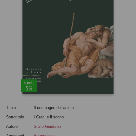
sconto
5%
Titolo
Il compagno dell'anima
Sottotitolo
I Greci e il sogno
Autore
Giulio Guidorizzi
Argomenti
Antropologia