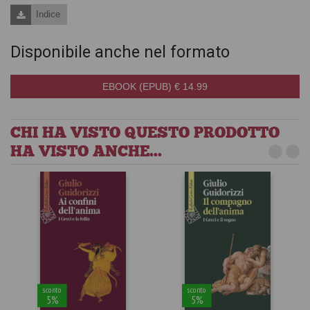
Indice
Disponibile anche nel formato
EBOOK (EPUB) € 14.99
CHI HA VISTO QUESTO PRODOTTO
HA VISTO ANCHE...
sconto
sconto
5%
5%