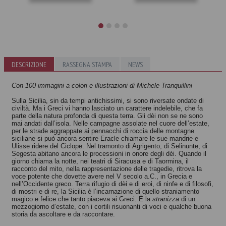
Ai confini
Il compagno
DESCRIZIONE
RASSEGNA STAMPA
NEWS
dell'anima
dell'anima
Giulio Guidorizzi
Giulio Guidorizzi
Con 100 immagini a colori e illustrazioni di Michele Tranquillini
Sulla Sicilia, sin da tempi antichissimi, si sono riversate ondate di
civiltà. Ma i Greci vi hanno lasciato un carattere indelebile, che fa
parte della natura profonda di questa terra. Gli dèi non se ne sono
mai andati dall’isola. Nelle campagne assolate nel cuore dell’estate,
per le strade aggrappate ai pennacchi di roccia delle montagne
siciliane si può ancora sentire Eracle chiamare le sue mandrie e
Ulisse ridere del Ciclope. Nel tramonto di Agrigento, di Selinunte, di
Segesta abitano ancora le processioni in onore degli dèi. Quando il
giorno chiama la notte, nei teatri di Siracusa e di Taormina, il
racconto del mito, nella rappresentazione delle tragedie, ritrova la
voce potente che dovette avere nel V secolo a.C., in Grecia e
nell’Occidente greco. Terra rifugio di dèi e di eroi, di ninfe e di filosofi,
di mostri e di re, la Sicilia è l’incarnazione di quello straniamento
magico e felice che tanto piaceva ai Greci. È la
stranizza
di un
mezzogiorno d’estate, con i cortili risuonanti di voci e qualche buona
storia da ascoltare e da raccontare.