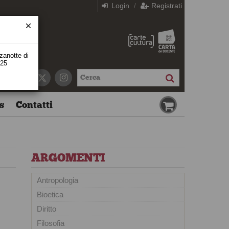
Login
Registrati
/
zzanotte di
 25
s
Contatti
ARGOMENTI
Antropologia
Bioetica
Diritto
Filosofia