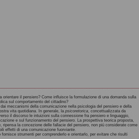
 orientare il pensiero? Come influisce la formulazione di una domanda sulla
blica sul comportamento del cittadino?
ca e dai meccanismi della comunicazione nella psicologia del pensiero e della
nostra vita quotidiana. In generale, la
psicoretorica
, concettualizzata da
erso il discorso le intuizioni sulla connessione fra pensiero e linguaggio,
icazione e sul funzionamento del pensiero. La prospettiva teorica proposta,
, ripensa la concezione delle fallacie del pensiero, non più considerate come
li effetti di una comunicazione fuorviante.
to fornisce strumenti per comprenderlo e orientarlo, per evitare che risulti