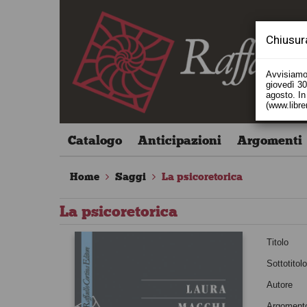
Chiusur
Avvisiamo 
giovedì 30 
agosto. In 
(www.libre
Catalogo
Anticipazioni
Argomenti
Home
Saggi
La psicoretorica
La psicoretorica
Titolo
Sottotitol
Autore
Argoment