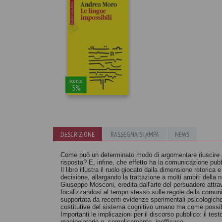
sconto
5%
DESCRIZIONE
RASSEGNA STAMPA
NEWS
Le lingue
Come può un determinato modo di argomentare riuscire a
risposta? E, infine, che effetto ha la comunicazione pub
impossibili
Il libro illustra il ruolo giocato dalla dimensione retori
Andrea Moro
decisione, allargando la trattazione a molti ambiti della 
Giuseppe Mosconi, eredita dall'arte del persuadere attrav
focalizzandosi al tempo stesso sulle regole della comun
supportata da recenti evidenze sperimentali psicologiche
costitutive del sistema cognitivo umano ma come possibi
Importanti le implicazioni per il discorso pubblico: il tes
manipolatorio o, semplicemente, inefficace.