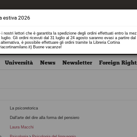
a estiva 2026
i nostri lettori che è garantita la spedizione degli ordini effettuati entro la me
luglio. Gli ordini ricevuti dal 31 luglio al 24 agosto saranno evasi a partire dal
alternativa, è possibile effettuare gli ordini tramite la Libreria Cortina
riacortinamilano.it) Buone vacanze!
Università
News
Newsletter
Foreign Right
La psicoretorica
o
Dall'arte del dire alla forma del pensiero
Laura Macchi
o
Psicologia
Psicologia del linguaggio