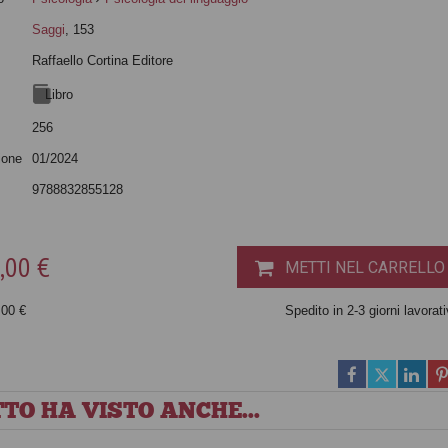
Saggi
, 153
Raffaello Cortina Editore
Libro
256
ione
01/2024
9788832855128
,00 €
METTI NEL CARRELLO
,00 €
Spedito in 2-3 giorni lavorati
TO HA VISTO ANCHE...