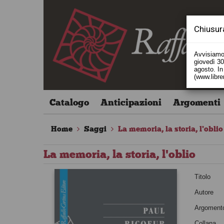
Chiusur
Avvisiamo 
giovedì 30 
agosto. In 
(www.libre
Catalogo
Anticipazioni
Argomenti
Home
Saggi
La memoria, la storia, l'oblio
La memoria, la storia, l'oblio
Titolo
Autore
Argoment
Collana