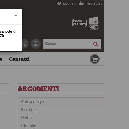
Login
Registrati
/
zzanotte di
 25
s
Contatti
ARGOMENTI
Antropologia
Bioetica
Diritto
Filosofia