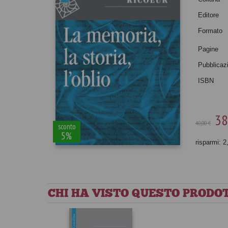
Editore
Formato
Pagine
Pubblicaz
ISBN
38
40,00 €
sconto
5%
risparmi: 2
CHI HA VISTO QUESTO PRODOT