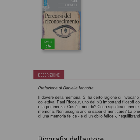
sconto
5%
DESCRIZIONE
Percorsi del
Prefazione di Daniella Iannotta
riconoscimento
Il dovere della memoria. Si ha certo ragione di invocarlo c
Paul Ricoeur
collettiva. Paul Ricoeur, uno dei più importanti filosofi c
e la pertinenza. Cos’è il ricordo? Cosa significa scrivere 
memoria. Non bisogna anche saper dimenticare? La preocc
di una memoria felice - e di un oblio felice -, riequilibra
Biografia dell'autore