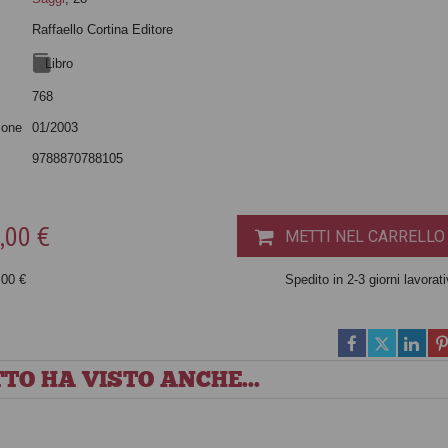
Raffaello Cortina Editore
Libro
768
ione
01/2003
9788870788105
,00 €
METTI NEL CARRELLO
,00 €
Spedito in 2-3 giorni lavorati
TO HA VISTO ANCHE...