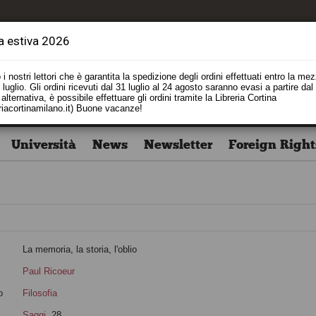
a estiva 2026
i nostri lettori che è garantita la spedizione degli ordini effettuati entro la me
luglio. Gli ordini ricevuti dal 31 luglio al 24 agosto saranno evasi a partire dal
alternativa, è possibile effettuare gli ordini tramite la Libreria Cortina
riacortinamilano.it) Buone vacanze!
Università
News
Newsletter
Foreign Right
La memoria, la storia, l'oblio
Paul Ricoeur
o
Filosofia
Saggi
, 28