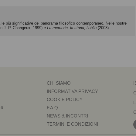
 le più significative del panorama filosofico contemporaneo. Nelle nostre
n J.-P. Changeux, 1999) e
La memoria, la storia, l’oblio
(2003).
CHI SIAMO
I
INFORMATIVA PRIVACY
COOKIE POLICY
56
F.A.Q.
NEWS & INCONTRI
TERMINI E CONDIZIONI