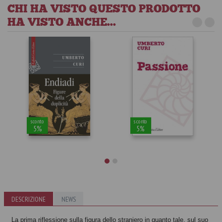
CHI HA VISTO QUESTO PRODOTTO
HA VISTO ANCHE...
sconto
sconto
5%
5%
DESCRIZIONE
NEWS
Endiadi
Passione
Umberto Curi
Umberto Curi
La prima riflessione sulla figura dello straniero in quanto tale, sul suo