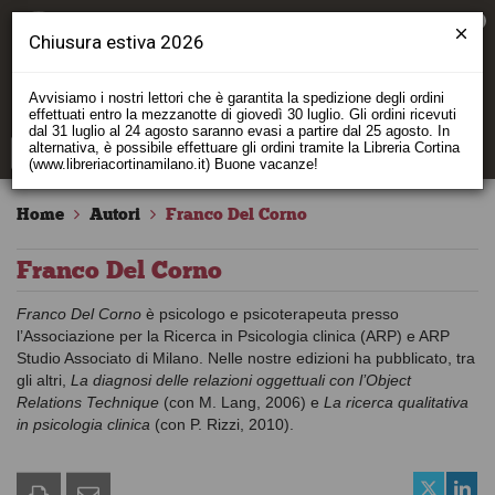
0
Chiusura estiva 2026
Avvisiamo i nostri lettori che è garantita la spedizione degli ordini
effettuati entro la mezzanotte di giovedì 30 luglio. Gli ordini ricevuti
dal 31 luglio al 24 agosto saranno evasi a partire dal 25 agosto. In
alternativa, è possibile effettuare gli ordini tramite la Libreria Cortina
(www.libreriacortinamilano.it) Buone vacanze!
Home
Autori
Franco Del Corno
Franco Del Corno
Franco Del Corno
è psicologo e psicoterapeuta presso
l’Associazione per la Ricerca in Psicologia clinica (
ARP
) e
ARP
Studio Associato di Milano. Nelle nostre edizioni ha pubblicato, tra
gli altri,
La diagnosi delle relazioni oggettuali con l’Object
Relations Technique
(con M. Lang, 2006) e
La ricerca qualitativa
in psicologia clinica
(con P. Rizzi, 2010).