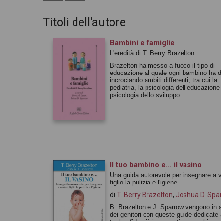
Titoli dell'autore
Bambini e famiglie
L'eredità di T. Berry Brazelton
Brazelton ha messo a fuoco il tipo di
educazione al quale ogni bambino ha di
incrociando ambiti differenti, tra cui la
pediatria, la psicologia dell’educazione
psicologia dello sviluppo.
Il tuo bambino e... il vasino
Una guida autorevole per insegnare a 
figlio la pulizia e l'igiene
di
T. Berry Brazelton
,
Joshua D. Spa
B. Brazelton e J. Sparrow vengono in a
dei genitori con queste guide dedicate