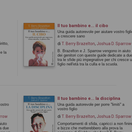
Il tuo bambino e... il cibo
Una guida autorevole per aiutare vostro figli
a crescere sano
ritto,
di
T. Berry Brazelton
,
Joshua D. Sparrow
B. Brazelton e J. Sparrow vengono in aiuto
 e la
dei genitori con queste guide dedicate a du
tra le sfide più impegnative per chi cresce 
figlio nell'età tra la culla e la scuola.
Il tuo bambino e... la disciplina
vostro
Una guida autorevole per porre ''limiti'' a
vostro figlio
rrow
di
T. Berry Brazelton
,
Joshua D. Sparrow
iuto
Comportamenti di sfida, capricci a non finir
 a due
e bizze che metterebbero alla prova la