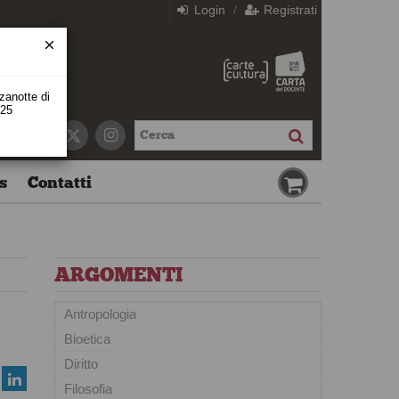
Login
Registrati
/
zzanotte di
 25
s
Contatti
ARGOMENTI
Antropologia
Bioetica
Diritto
Filosofia