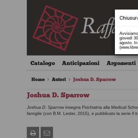
Chiusur
Avvisiamo 
giovedì 30 
agosto. In 
(www.libre
Catalogo
Anticipazioni
Argomenti
Home
Autori
Joshua D. Sparrow
Joshua D. Sparrow
Joshua D. Sparrow
insegna Psichiatria alla Medical Schoo
famiglie
(con B.M. Lester, 2015), e pubblicato la serie
Il 