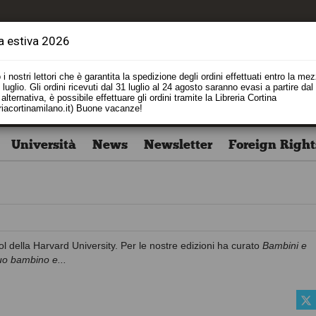
a estiva 2026
i nostri lettori che è garantita la spedizione degli ordini effettuati entro la me
luglio. Gli ordini ricevuti dal 31 luglio al 24 agosto saranno evasi a partire dal
alternativa, è possibile effettuare gli ordini tramite la Libreria Cortina
riacortinamilano.it) Buone vacanze!
Università
News
Newsletter
Foreign Right
l della Harvard University. Per le nostre edizioni ha curato
Bambini e
tuo bambino e...