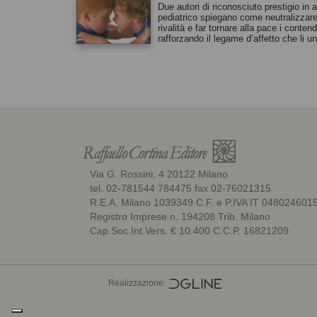
Due autori di riconosciuto prestigio in 
pediatrico spiegano come neutralizzare
rivalità e far tornare alla pace i contend
rafforzando il legame d’affetto che li u
Via G. Rossini, 4 20122 Milano
tel. 02-781544 784475 fax 02-76021315
R.E.A. Milano 1039349 C.F. e P.IVA IT 048024601
Registro Imprese n. 194208 Trib. Milano
Cap.Soc.Int.Vers. € 10.400 C.C.P. 16821209
Realizzazione: