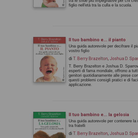
tra le sfide più impegnative per chi cr
figlio nell'età tra la culla e la scuola.
Il tuo bambino e... il pianto
Una guida autorevole per decifrare il pi
vostro figlio
di
T. Berry Brazelton
,
Joshua D. Spa
T. Berry Brazelton e Joshua D. Sparro
esperti di fama mondiale, offrono a tutti
genitori quotidianamente alle prese co
questi problemi consigli pratici e di faci
applicazione.
Il tuo bambino e... la gelosia
Una guida autorevole per contenere la r
tra fratelli
di
T. Berry Brazelton
,
Joshua D. Spa