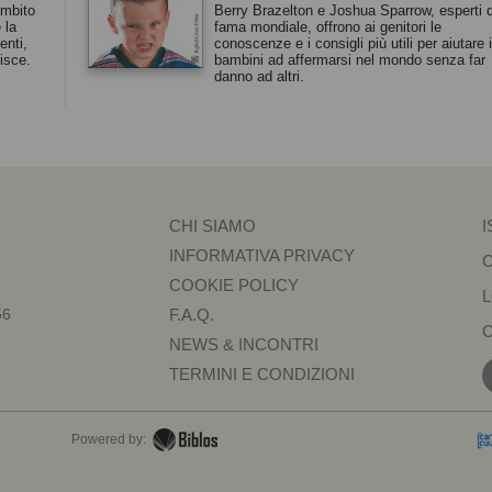
ambito
Berry Brazelton e Joshua Sparrow, esperti d
 la
fama mondiale, offrono ai genitori le
enti,
conoscenze e i consigli più utili per aiutare i
nisce.
bambini ad affermarsi nel mondo senza far
danno ad altri.
CHI SIAMO
I
INFORMATIVA PRIVACY
COOKIE POLICY
56
F.A.Q.
NEWS & INCONTRI
TERMINI E CONDIZIONI
Powered by: