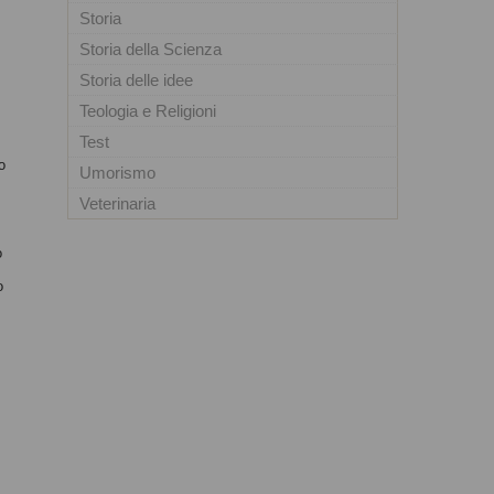
Storia
Storia della Scienza
Storia delle idee
Teologia e Religioni
Test
o
Umorismo
tà
Veterinaria
e
o
o