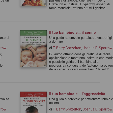
esce un
pazienza di Giobbe: che fare? T. Berry
Brazelton e Joshua D. Sparrow, esperti di
fama mondiale, offrono a tutti i genitori
quotidianamente alle prese con questi
problemi consigli pratici e di facile
applicazione. Questa piccola guida, scritta
con particolare chiarezza, si rivela
indispensabile per risolvere le situazioni di
"emergenza" ma anche per capire i diversi
Il tuo bambino e... il sonno
tipi di segnali che dà il bambino dai primi
anto di
Una guida autorevole per aiutare vostro figli
giorni di vita in poi, per mettere in pratica i
a dormire
rimedi più appropriati in ogni occasione,
imparando a conoscere e valorizzare l'unici
rrow
di
T. Berry Brazelton
,
Joshua D. Sparrow
del suo carattere. Gli autori mostrano inoltr
in che modo è possibile guidare il bambino
w,
Gli autori offrono consigli pratici e di facile
alla progressiva conquista dell'autonomia
 i
applicazione e mostrano inoltre in che mod
ovvero della capacità di comportarsi bene
n
è possibile guidare il bambino alla
"da solo".
le
progressiva conquista dell'autonomia ovver
della capacità di addormentarsi "da solo".
Il tuo bambino e... l'aggressività
ivalità
Una guida autorevole per affrontare rabbia e
collera
rrow
di
T. Berry Brazelton
,
Joshua D. Sparrow