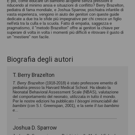
E poi, come educare un bambino all'igiene senza pressioni e
riducendo al minimo ansia e situazioni di conflitto? Berry Brazelton,
pediatra di fama mondiale, e Joshua Sparrow, psichiatra infantile di
vasta esperienza, vengono in aiuto dei genitori con queste guide
dedicate a due tra le sfide più impegnative per chi cresce un figlio
nell'età tra la culla e la scuola. Fatto di empatia, saggezza e
pragmatismo, il "metodo Brazelton" offre ai genitori la chiave per
superare di volta in volta i momenti più difficili e ritrovare il gusto di
un "mestiere" non facile.
Biografia degli autori
T. Berry Brazelton
T. Berry Brazelton
(1918-2018) è stato professore emerito di
pediatria presso la Harvard Medical School. Ha ideato la
Neonatal Behavioral Assessment Scale (NBAS),
valutazione
del comportamento del neonato, utilizzata in tutto il mondo
.
P
er le nostre edizioni ha pubblicato
I bisogni irrinunciabili dei
bambini
(con S.I. Greenspan, 2001), e la serie
Il tuo bambino
e...
Joshua D. Sparrow