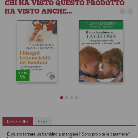
CHI HA VISTO QUESTO PRODOTTO
HA VISTO ANCHE...
sconto
5%
I bisogni
DESCRIZIONE
irrinunciabili dei
NEWS
Il tuo bambino e...
bambini
la gelosia
È giusto forzare un bambino a mangiare? Sono proibite le caramelle?
Autori vari
Autori vari