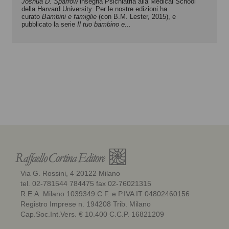
Joshua D. Sparrow
insegna Psichiatria alla Medical School
della Harvard University. Per le nostre edizioni ha
curato
Bambini e famiglie
(con B.M. Lester, 2015), e
pubblicato la serie
Il tuo bambino e...
Via G. Rossini, 4 20122 Milano
tel. 02-781544 784475 fax 02-76021315
R.E.A. Milano 1039349 C.F. e P.IVA IT 04802460156
Registro Imprese n. 194208 Trib. Milano
Cap.Soc.Int.Vers. € 10.400 C.C.P. 16821209