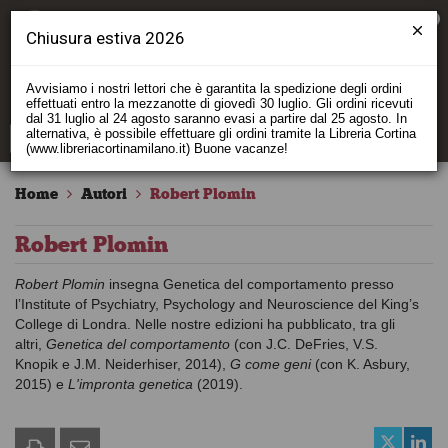
0
Chiusura estiva 2026
Avvisiamo i nostri lettori che è garantita la spedizione degli ordini
effettuati entro la mezzanotte di giovedì 30 luglio. Gli ordini ricevuti
dal 31 luglio al 24 agosto saranno evasi a partire dal 25 agosto. In
alternativa, è possibile effettuare gli ordini tramite la Libreria Cortina
(www.libreriacortinamilano.it) Buone vacanze!
Home
Autori
Robert Plomin
Robert Plomin
Robert Plomin
insegna Genetica del comportamento presso
l’Institute of Psychiatry, Psychology and Neuroscience del King’s
College di Londra. Nelle nostre edizioni ha pubblicato, tra gli
altri,
Genetica del comportamento
(con J.C. DeFries, V.S.
Knopik e J.M. Neiderhiser, 2014),
G come geni
(con K. Asbury,
2015) e
L'impronta genetica
(2019).