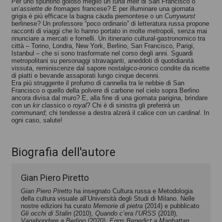
Per uno spuntino goloso meglio un
tuna melt
di San Francisco o
un’
assiette de fromages
francese? E per illuminare una giornata
Gian Piero Piretto
Gian Piero Piretto
grigia è più efficace la bagna càuda piemontese o un
Currywurst
berlinese? Un professore “poco ordinario” di letteratura russa propone
racconti di viaggi che lo hanno portato in molte metropoli, senza mai
rinunciare a mercati e fornelli. Un itinerario cultural-gastronomico tra
città – Torino, Londra, New York, Berlino, San Francisco, Parigi,
Istanbul – che si sono trasformate nel corso degli anni. Sguardi
metropolitani su personaggi stravaganti, aneddoti di quotidianità
vissuta, reminiscenze dal sapore nostalgico-ironico condite da ricette
di piatti e bevande assaporati lungo cinque decenni.
Era più struggente il profumo di cannella tra le nebbie di San
Francisco o quello della polvere di carbone nel cielo sopra Berlino
ancora divisa dal muro? E, alla fine di una giornata parigina, brindare
con un
kir
classico o
royal
? Chi è di sinistra gli preferirà un
communard
; chi tendesse a destra alzerà il calice con un
cardinal
. In
ogni caso, salute!
Biografia dell'autore
Gian Piero Piretto
Gian Piero Piretto
ha insegnato Cultura russa e Metodologia
della cultura visuale all’Università degli Studi di Milano. Nelle
nostre edizioni ha curato
Memorie di pietra
(2014) e pubblicato
Gli occhi di Stalin
(2010),
Quando c’era l’URSS
(2018),
Vagabondare a Berlino
(2020),
Eggs Benedict a
Manhattan