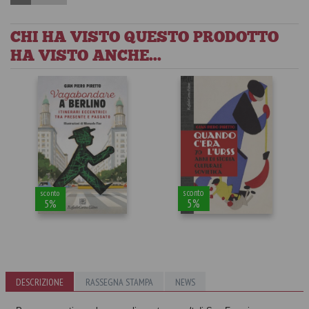
CHI HA VISTO QUESTO PRODOTTO
HA VISTO ANCHE...
sconto
sconto
5%
5%
DESCRIZIONE
RASSEGNA STAMPA
NEWS
Vagabondare a
Quando c’era
Berlino
l’URSS