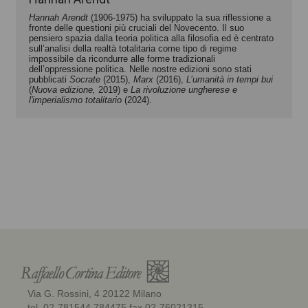
Hannah Arendt
(1906-1975) ha sviluppato la sua riflessione a
fronte delle questioni più cruciali del Novecento. Il suo
pensiero spazia dalla teoria politica alla filosofia ed è centrato
sull’analisi della realtà totalitaria come tipo di regime
impossibile da ricondurre alle forme tradizionali
dell’oppressione politica. Nelle nostre edizioni sono stati
pubblicati
Socrate
(2015),
Marx
(2016),
L’umanità in tempi bui
(
Nuova edizione,
2019) e
La rivoluzione ungherese e
l'imperialismo totalitario
(2024).
Via G. Rossini, 4 20122 Milano
tel. 02-781544 784475 fax 02-76021315