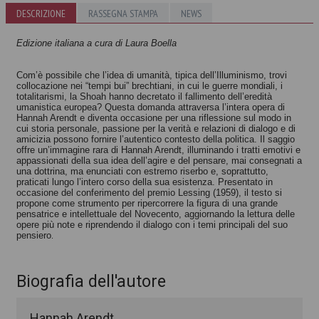
La rivoluzione
DESCRIZIONE
RASSEGNA STAMPA
NEWS
ungherese e
l'imperialismo
Edizione italiana a cura di Laura Boella
totalitario
Hannah Arendt
Com’è possibile che l’idea di umanità, tipica dell’Illuminismo, trovi
collocazione nei “tempi bui” brechtiani, in cui le guerre mondiali, i
totalitarismi, la Shoah hanno decretato il fallimento dell’eredità
umanistica europea? Questa domanda attraversa l’intera opera di
Hannah Arendt e diventa occasione per una riflessione sul modo in
cui storia personale, passione per la verità e relazioni di dialogo e di
amicizia possono fornire l’autentico contesto della politica. Il saggio
offre un’immagine rara di Hannah Arendt, illuminando i tratti emotivi e
appassionati della sua idea dell’agire e del pensare, mai consegnati a
una dottrina, ma enunciati con estremo riserbo e, soprattutto,
praticati lungo l’intero corso della sua esistenza. Presentato in
occasione del conferimento del premio Lessing (1959), il testo si
propone come strumento per ripercorrere la figura di una grande
pensatrice e intellettuale del Novecento, aggiornando la lettura delle
opere più note e riprendendo il dialogo con i temi principali del suo
pensiero
.
Biografia dell'autore
Hannah Arendt