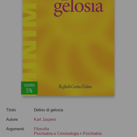
sconto
5%
Titolo
Delirio di gelosia
Autore
Karl Jaspers
Argomenti
Filosofia
Psichiatria e Criminologia
Psichiatria