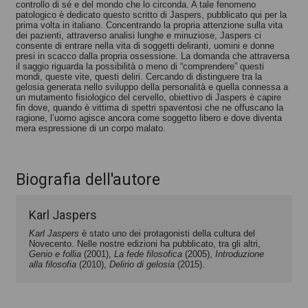
controllo di sé e del mondo che lo circonda. A tale fenomeno
patologico è dedicato questo scritto di Jaspers, pubblicato qui per la
prima volta in italiano. Concentrando la propria attenzione sulla vita
dei pazienti, attraverso analisi lunghe e minuziose, Jaspers ci
consente di entrare nella vita di soggetti deliranti, uomini e donne
presi in scacco dalla propria ossessione. La domanda che attraversa
il saggio riguarda la possibilità o meno di “comprendere” questi
mondi, queste vite, questi deliri. Cercando di distinguere tra la
gelosia generata nello sviluppo della personalità e quella connessa a
un mutamento fisiologico del cervello, obiettivo di Jaspers è capire
fin dove, quando è vittima di spettri spaventosi che ne offuscano la
ragione, l’uomo agisce ancora come soggetto libero e dove diventa
mera espressione di un corpo malato.
Biografia dell'autore
Karl Jaspers
Karl Jaspers
è stato uno dei protagonisti della cultura del
Novecento. Nelle nostre edizioni ha pubblicato, tra gli altri,
Genio e follia
(2001),
La fede filosofica
(2005),
Introduzione
alla filosofia
(2010),
Delirio di gelosia
(2015).