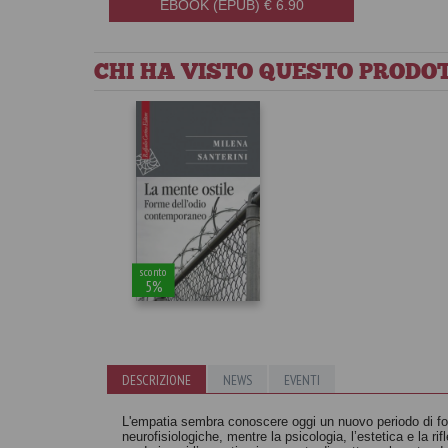
EBOOK (EPUB) € 6.90
CHI HA VISTO QUESTO PRODOT
sconto
5%
DESCRIZIONE
NEWS
EVENTI
L'empatia sembra conoscere oggi un nuovo periodo di for
neurofisiologiche, mentre la psicologia, l’estetica e la ri
La mente ostile