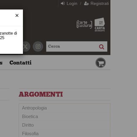
Login
Registrati
/
zzanotte di
 25
s
Contatti
ARGOMENTI
Antropologia
Bioetica
Diritto
Filosofia