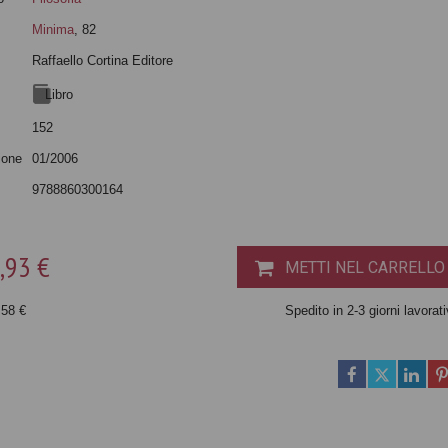
Minima
, 82
Raffaello Cortina Editore
Libro
152
ione
01/2006
9788860300164
,93 €
METTI NEL CARRELLO
,58 €
Spedito in 2-3 giorni lavorati