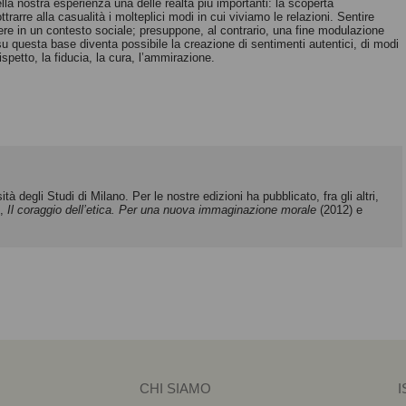
lla nostra esperienza una delle realtà più importanti: la scoperta
ttrarre alla casualità i molteplici modi in cui viviamo le relazioni. Sentire
re in un contesto sociale; presuppone, al contrario, una fine modulazione
su questa base diventa possibile la creazione di sentimenti autentici, di modi
rispetto, la fiducia, la cura, l’ammirazione.
à degli Studi di Milano. Per le nostre edizioni ha pubblicato, fra gli altri,
),
Il coraggio dell’etica.
Per una nuova immaginazione morale
(2012) e
CHI SIAMO
I