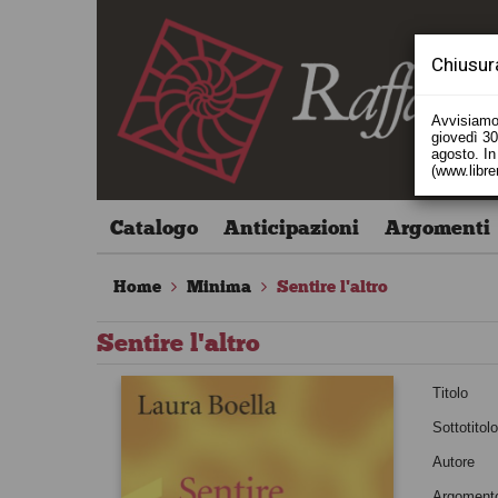
Chiusur
Avvisiamo 
giovedì 30 
agosto. In 
(www.libre
Catalogo
Anticipazioni
Argomenti
Home
Minima
Sentire l'altro
Sentire l'altro
Titolo
Sottotitol
Autore
Argoment