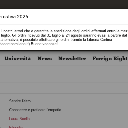
a estiva 2026
i nostri lettori che è garantita la spedizione degli ordini effettuati entro la me
luglio. Gli ordini ricevuti dal 31 luglio al 24 agosto saranno evasi a partire dal
alternativa, è possibile effettuare gli ordini tramite la Libreria Cortina
riacortinamilano.it) Buone vacanze!
Università
News
Newsletter
Foreign Right
Sentire l'altro
o
Conoscere e praticare l'empatia
Laura Boella
o
Filosofia