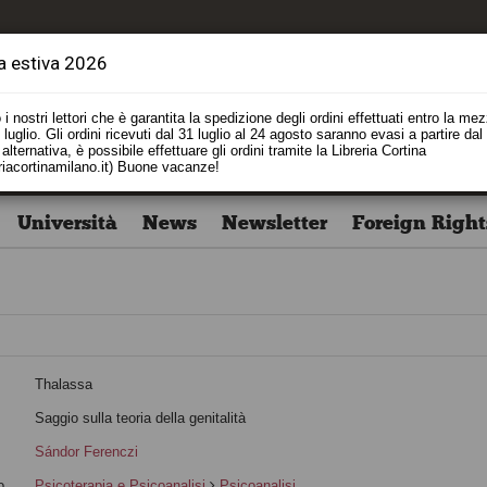
a estiva 2026
i nostri lettori che è garantita la spedizione degli ordini effettuati entro la me
luglio. Gli ordini ricevuti dal 31 luglio al 24 agosto saranno evasi a partire dal
alternativa, è possibile effettuare gli ordini tramite la Libreria Cortina
riacortinamilano.it) Buone vacanze!
Università
News
Newsletter
Foreign Right
Thalassa
o
Saggio sulla teoria della genitalità
Sándor Ferenczi
o
Psicoterapia e Psicoanalisi
Psicoanalisi