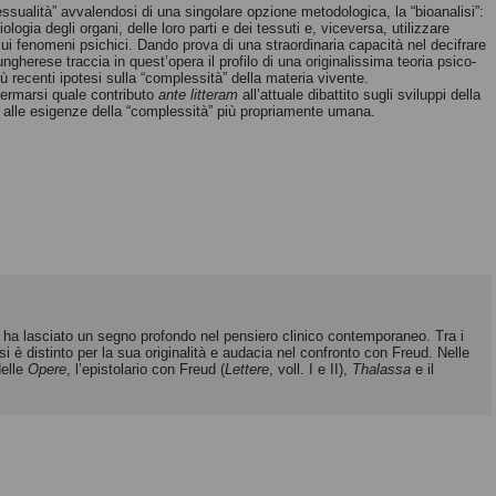
ssualità” avvalendosi di una singolare opzione metodologica, la “bioanalisi”:
iologia degli organi, delle loro parti e dei tessuti e, viceversa, utilizzare
ui fenomeni psichici. Dando prova di una straordinaria capacità nel decifrare
ngherese traccia in quest’opera il profilo di una originalissima teoria psico-
più recenti ipotesi sulla “complessità” della materia vivente.
fermarsi quale contributo
ante litteram
all’attuale dibattito sugli sviluppi della
to alle esigenze della “complessità” più propriamente umana.
 ha lasciato un segno profondo nel pensiero clinico contemporaneo. Tra i
si è distinto per la sua originalità e audacia nel confronto con Freud. Nelle
delle
Opere
, l’epistolario con Freud (
Lettere
, voll. I e II),
Thalassa
e il