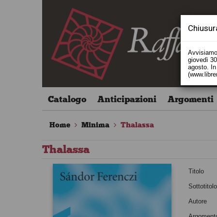
Chiusur
Avvisiamo 
giovedì 30 
agosto. In 
(www.libre
Catalogo
Anticipazioni
Argomenti
Home
Minima
Thalassa
Thalassa
Titolo
Sottotitol
Autore
Argoment