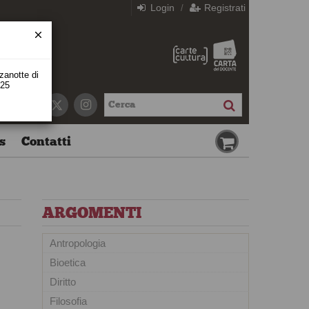
Login
Registrati
/
zzanotte di
 25
s
Contatti
ARGOMENTI
Antropologia
Bioetica
Diritto
Filosofia