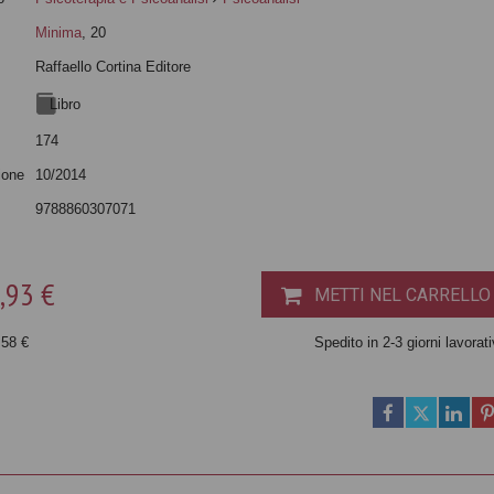
Minima
, 20
Raffaello Cortina Editore
Libro
174
ione
10/2014
9788860307071
,93 €
METTI NEL CARRELLO
,58 €
Spedito in 2-3 giorni lavorati