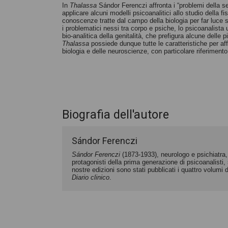
In
Thalassa
Sándor Ferenczi affronta i “problemi della se
applicare alcuni modelli psicoanalitici allo studio della fis
conoscenze tratte dal campo della biologia per far luce s
i problematici nessi tra corpo e psiche, lo psicoanalista u
bio-analitica della genitalità, che prefigura alcune delle 
Thalassa
possiede dunque tutte le caratteristiche per af
biologia e delle neuroscienze, con particolare riferimen
Biografia dell'autore
Sándor Ferenczi
Sándor Ferenczi
(1873-1933), neurologo e psichiatra,
protagonisti della prima generazione di psicoanalisti, 
nostre edizioni sono stati pubblicati i quattro volumi 
Diario clinico
.