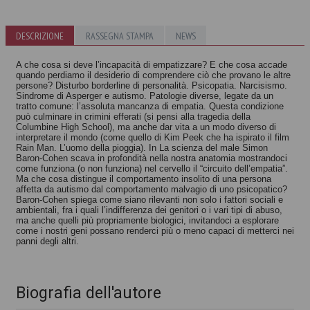
I buoni lo
L'effetto
sognano, i cattivi
DESCRIZIONE
RASSEGNA STAMPA
NEWS
Lucifero
lo fanno
Philip G. Zimbardo
Robert Simon
A che cosa si deve l’incapacità di empatizzare? E che cosa accade
quando perdiamo il desiderio di comprendere ciò che provano le altre
persone? Disturbo borderline di personalità. Psicopatia. Narcisismo.
Sindrome di Asperger e autismo. Patologie diverse, legate da un
tratto comune: l’assoluta mancanza di empatia. Questa condizione
può culminare in crimini efferati (si pensi alla tragedia della
Columbine High School), ma anche dar vita a un modo diverso di
interpretare il mondo (come quello di Kim Peek che ha ispirato il film
Rain Man. L’uomo della pioggia). In La scienza del male Simon
Baron-Cohen scava in profondità nella nostra anatomia mostrandoci
come funziona (o non funziona) nel cervello il “circuito dell’empatia”.
Ma che cosa distingue il comportamento insolito di una persona
affetta da autismo dal comportamento malvagio di uno psicopatico?
Baron-Cohen spiega come siano rilevanti non solo i fattori sociali e
ambientali, fra i quali l’indifferenza dei genitori o i vari tipi di abuso,
ma anche quelli più propriamente biologici, invitandoci a esplorare
come i nostri geni possano renderci più o meno capaci di metterci nei
panni degli altri.
Biografia dell'autore