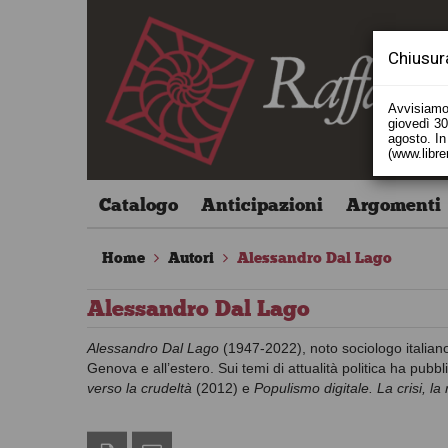
Chiusur
Avvisiamo 
giovedì 30 
agosto. In 
(www.libre
Catalogo
Anticipazioni
Argomenti
Home
Autori
Alessandro Dal Lago
Alessandro Dal Lago
Alessandro Dal Lago
(1947-2022), noto sociologo italian
Genova e all’estero. Sui temi di attualità politica ha pubbl
verso la crudeltà
(2012) e
Populismo digitale. La crisi, la