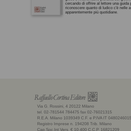
cercando di offrire al lettore una guida 
riconoscere quanto di ludico c'è nelle at
apparentemente più quotidiane.
Via G. Rossini, 4 20122 Milano
tel. 02-781544 784475 fax 02-76021315
R.E.A. Milano 1039349 C.F. e P.IVA IT 048024601
Registro Imprese n. 194208 Trib. Milano
Cap.Soc.Int.Vers. € 10.400 C.C.P. 16821209