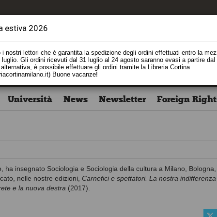
a estiva 2026
i nostri lettori che è garantita la spedizione degli ordini effettuati entro la me
luglio. Gli ordini ricevuti dal 31 luglio al 24 agosto saranno evasi a partire dal
alternativa, è possibile effettuare gli ordini tramite la Libreria Cortina
riacortinamilano.it) Buone vacanze!
Università
News
Newsletter
Foreign Right
o, ha insegnato Sociologia e Sociologia della cultura a Milano, Bologna,
icato, nelle nostre edizioni,
Carnefici e spettatori. La nostra indifferenza
 rete e la nuova destra
(2017).