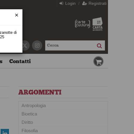
Login
Registrati
/
zzanotte di
 25
s
Contatti
ARGOMENTI
Antropologia
Bioetica
Diritto
Filosofia