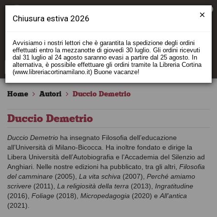
0
Chiusura estiva 2026
Avvisiamo i nostri lettori che è garantita la spedizione degli ordini
effettuati entro la mezzanotte di giovedì 30 luglio. Gli ordini ricevuti
dal 31 luglio al 24 agosto saranno evasi a partire dal 25 agosto. In
alternativa, è possibile effettuare gli ordini tramite la Libreria Cortina
(www.libreriacortinamilano.it) Buone vacanze!
Home
Autori
Duccio Demetrio
Duccio Demetrio
Duccio Demetrio
ha insegnato Filosofia dell’educazione
all’Università di Milano-Bicocca. Ha inoltre fondato e dirige la
Libera Università dell’Autobiografia e l’Accademia del Silenzio ad
Anghiari. Nelle nostre edizioni ha pubblicato, tra gli altri,
Filosofia
del camminare
(2005),
La vita schiva
(2007),
Perché amiamo
scrivere
(2011),
La religiosità della terra
(2013),
Ingratitudine
(2016),
Foliage
(2018),
Micropedagogia
(2020) e
All'antica
(2021).