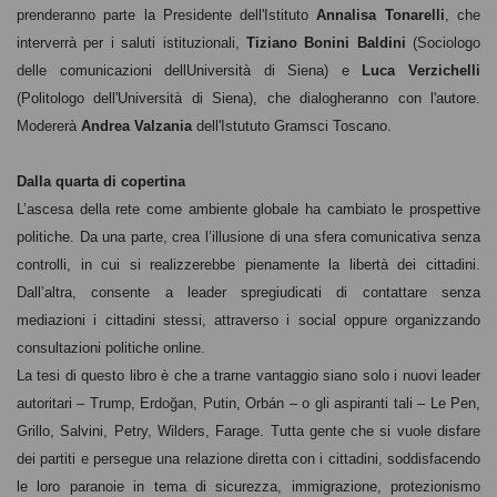
prenderanno parte la Presidente dell'Istituto
Annalisa Tonarelli
, che
interverrà per i saluti istituzionali,
Tiziano Bonini Baldini
(Sociologo
delle comunicazioni dellUniversità di Siena) e
Luca Verzichelli
(Politologo dell'Università di Siena), che dialogheranno con l'autore.
Modererà
Andrea Valzania
dell'Istututo Gramsci Toscano.
Dalla quarta di copertina
L’ascesa della rete come ambiente globale ha cambiato le prospettive
politiche. Da una parte, crea l’illusione di una sfera comunicativa senza
controlli, in cui si realizzerebbe pienamente la libertà dei cittadini.
Dall’altra, consente a leader spregiudicati di contattare senza
mediazioni i cittadini stessi, attraverso i social oppure organizzando
consultazioni politiche online.
La tesi di questo libro è che a trarne vantaggio siano solo i nuovi leader
autoritari – Trump, Erdoğan, Putin, Orbán – o gli aspiranti tali – Le Pen,
Grillo, Salvini, Petry, Wilders, Farage. Tutta gente che si vuole disfare
dei partiti e persegue una relazione diretta con i cittadini, soddisfacendo
le loro paranoie in tema di sicurezza, immigrazione, protezionismo