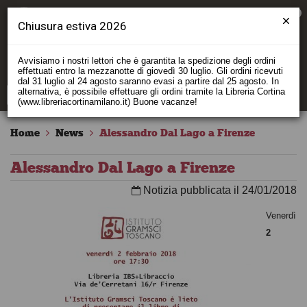
0
Chiusura estiva 2026
Avvisiamo i nostri lettori che è garantita la spedizione degli ordini
effettuati entro la mezzanotte di giovedì 30 luglio. Gli ordini ricevuti
dal 31 luglio al 24 agosto saranno evasi a partire dal 25 agosto. In
alternativa, è possibile effettuare gli ordini tramite la Libreria Cortina
(www.libreriacortinamilano.it) Buone vacanze!
Home
News
Alessandro Dal Lago a Firenze
Alessandro Dal Lago a Firenze
Notizia pubblicata il 24/01/2018
Venerdì
2