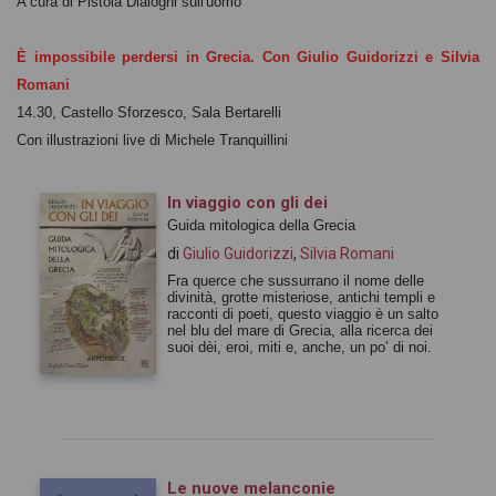
A cura di Pistoia Dialoghi sull'uomo
È impossibile perdersi in Grecia. Con Giulio Guidorizzi e Silvia
Romani
14.30, Castello Sforzesco, Sala Bertarelli
Con illustrazioni live di Michele Tranquillini
In viaggio con gli dei
Guida mitologica della Grecia
di
Giulio Guidorizzi
,
Silvia Romani
Fra querce che sussurrano il nome delle
divinità, grotte misteriose, antichi templi e
racconti di poeti, questo viaggio è un salto
nel blu del mare di Grecia, alla ricerca dei
suoi dèi, eroi, miti e, anche, un po’ di noi.
Le nuove melanconie