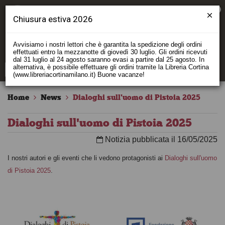
0
Chiusura estiva 2026
Avvisiamo i nostri lettori che è garantita la spedizione degli ordini
effettuati entro la mezzanotte di giovedì 30 luglio. Gli ordini ricevuti
dal 31 luglio al 24 agosto saranno evasi a partire dal 25 agosto. In
alternativa, è possibile effettuare gli ordini tramite la Libreria Cortina
(www.libreriacortinamilano.it) Buone vacanze!
Home
News
Dialoghi sull'uomo di Pistoia 2025
Dialoghi sull'uomo di Pistoia 2025
Notizia pubblicata il 16/05/2025
I nostri autori e gli eventi che li vedono protagonisti ai
Dialoghi sull'uomo
di Pistoia 2025
.