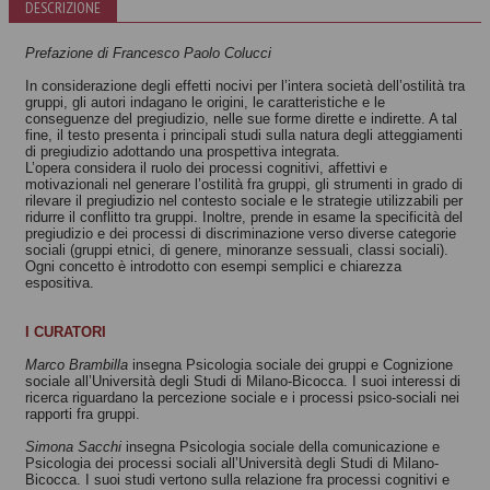
DESCRIZIONE
gruppi
L'uomo sociale
Robert D. Hinshelwood
Rom Harré
Prefazione di Francesco Paolo Colucci
In considerazione degli effetti nocivi per l’intera società dell’ostilità tra
gruppi, gli autori indagano le origini, le caratteristiche e le
conseguenze del pregiudizio, nelle sue forme dirette e indirette. A tal
fine, il testo presenta i principali studi sulla natura degli atteggiamenti
di pregiudizio adottando una prospettiva integrata.
L’opera considera il ruolo dei processi cognitivi, affettivi e
motivazionali nel generare l’ostilità fra gruppi, gli strumenti in grado di
rilevare il pregiudizio nel contesto sociale e le strategie utilizzabili per
ridurre il conflitto tra gruppi. Inoltre, prende in esame la specificità del
pregiudizio e dei processi di discriminazione verso diverse categorie
sociali (gruppi etnici, di genere, minoranze sessuali, classi sociali).
Ogni concetto è introdotto con esempi semplici e chiarezza
espositiva.
I CURATORI
Marco Brambilla
insegna Psicologia sociale dei gruppi e Cognizione
sociale all’Università degli Studi di Milano-Bicocca. I suoi interessi di
ricerca riguardano la percezione sociale e i processi psico-sociali nei
rapporti fra gruppi.
Simona Sacchi
insegna Psicologia sociale della comunicazione e
Psicologia dei processi sociali all’Università degli Studi di Milano-
Bicocca. I suoi studi vertono sulla relazione fra processi cognitivi e