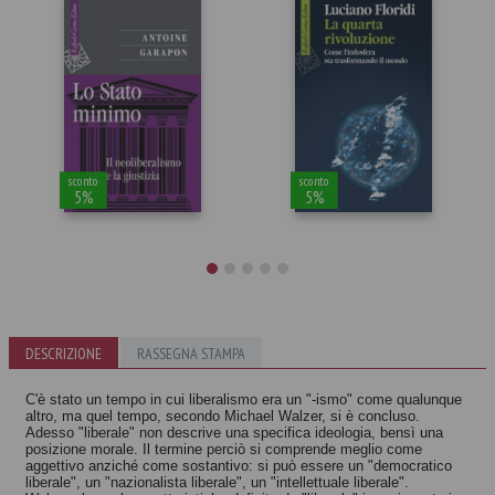
sconto
sconto
5%
5%
La quarta
DESCRIZIONE
RASSEGNA STAMPA
Lo stato minimo
rivoluzione
Antoine Garapon
Luciano Floridi
C'è stato un tempo in cui liberalismo era un "-ismo" come qualunque
altro, ma quel tempo, secondo Michael Walzer, si è concluso.
Adesso "liberale" non descrive una specifica ideologia, bensì una
posizione morale. Il termine perciò si comprende meglio come
aggettivo anziché come sostantivo: si può essere un "democratico
liberale", un "nazionalista liberale", un "intellettuale liberale".