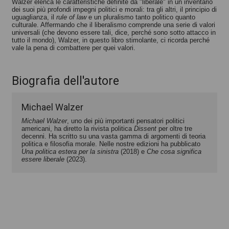
Walzer elenca le caratteristiche definite da "liberale" in un inventario
dei suoi più profondi impegni politici e morali: tra gli altri, il principio di
uguaglianza, il
rule of law
e un pluralismo tanto politico quanto
culturale. Affermando che il liberalismo comprende una serie di valori
universali (che devono essere tali, dice, perché sono sotto attacco in
tutto il mondo), Walzer, in questo libro stimolante, ci ricorda perché
vale la pena di combattere per quei valori.
Biografia dell'autore
Michael Walzer
Michael Walzer
, uno dei più importanti pensatori politici
americani, ha diretto la rivista politica
Dissent
per oltre tre
decenni. Ha scritto su una vasta gamma di argomenti di teoria
politica e filosofia morale. Nelle nostre edizioni ha pubblicato
Una politica estera per la sinistra
(2018) e
Che cosa significa
essere liberale
(2023).