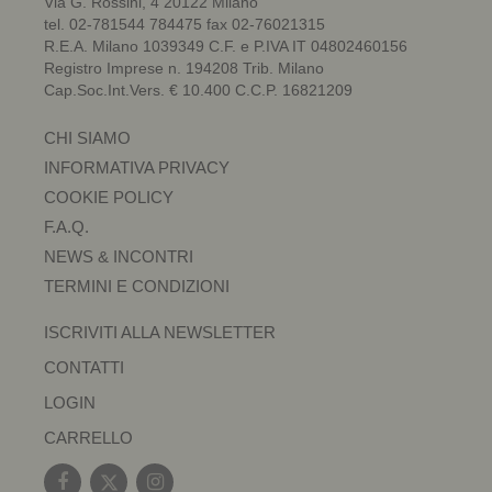
Via G. Rossini, 4 20122 Milano
tel. 02-781544 784475 fax 02-76021315
R.E.A. Milano 1039349 C.F. e P.IVA IT 04802460156
Registro Imprese n. 194208 Trib. Milano
Cap.Soc.Int.Vers. € 10.400 C.C.P. 16821209
CHI SIAMO
INFORMATIVA PRIVACY
COOKIE POLICY
F.A.Q.
NEWS & INCONTRI
TERMINI E CONDIZIONI
ISCRIVITI ALLA NEWSLETTER
CONTATTI
LOGIN
CARRELLO