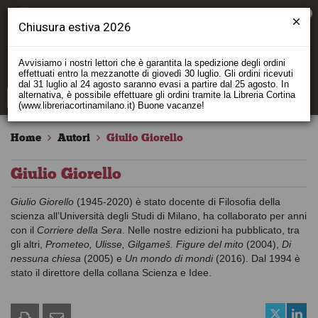
0
Chiusura estiva 2026
Avvisiamo i nostri lettori che è garantita la spedizione degli ordini
effettuati entro la mezzanotte di giovedì 30 luglio. Gli ordini ricevuti
dal 31 luglio al 24 agosto saranno evasi a partire dal 25 agosto. In
alternativa, è possibile effettuare gli ordini tramite la Libreria Cortina
(www.libreriacortinamilano.it) Buone vacanze!
Home
Autori
Giulio Giorello
Giulio Giorello
Giulio Giorello
(1945-2020) è stato docente di Filosofia della
scienza all’Università degli Studi di Milano, ha collaborato per anni
con il
Corriere della Sera
. Nelle nostre edizioni ha pubblicato, tra
gli altri,
Prometeo, Ulisse, Gilgameš. Figure del mito
(2004),
Di
nessuna chiesa
(2005) e
Un mondo di mondi
(2016). Dal 1994 è
stato il direttore della collana Scienza e Idee.