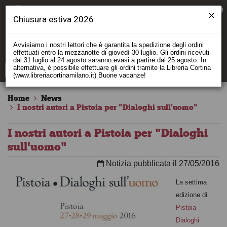
0
Chiusura estiva 2026
Avvisiamo i nostri lettori che è garantita la spedizione degli ordini
effettuati entro la mezzanotte di giovedì 30 luglio. Gli ordini ricevuti
dal 31 luglio al 24 agosto saranno evasi a partire dal 25 agosto. In
alternativa, è possibile effettuare gli ordini tramite la Libreria Cortina
(www.libreriacortinamilano.it) Buone vacanze!
Home
News
I nostri autori a Pistoia per "Dialoghi sull'uomo"
I nostri autori a Pistoia per "Dialoghi
sull'uomo"
Notizia pubblicata il 27/05/2016
La settima
edizione di
Pistoia-
Dialoghi