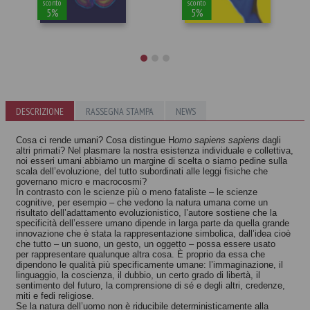
sconto
sconto
5%
5%
Dalla mano alla
DESCRIZIONE
La natura e la
RASSEGNA STAMPA
NEWS
bocca
regola
Michael C. Corballis
Cosa ci rende umani? Cosa distingue H
omo sapiens
sapiens
dagli
Autori vari
altri primati? Nel plasmare la
nostra esistenza individuale e collettiva,
noi esseri
umani abbiamo un margine di scelta o siamo
pedine sulla
scala dell’evoluzione, del tutto subordinati alle leggi fisiche che
governano micro e macrocosmi?
In contrasto con le scienze più o meno fataliste – le scienze
cognitive, per esempio – che vedono la natura umana
come un
risultato dell’adattamento evoluzionistico,
l’autore sostiene che la
specificità
dell’essere umano dipende in larga parte da quella
grande
innovazione che è stata la rappresentazione
simbolica, dall’idea cioè
che tutto – un suono,
un gesto, un oggetto – possa essere usato
per
rappresentare qualunque altra cosa. È proprio da
essa che
dipendono le qualità più specificamente umane: l’immaginazione, il
linguaggio,
la coscienza, il dubbio, un certo grado di libertà,
il
sentimento del futuro, la comprensione di sé e
degli altri, credenze,
miti e fedi religiose.
Se la natura dell’uomo non è riducibile
deterministicamente alla