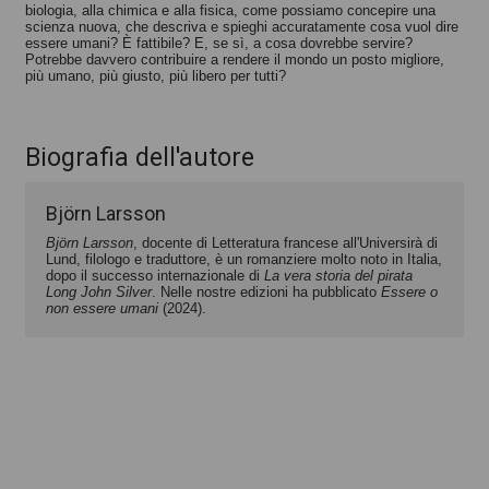
biologia, alla chimica
e alla fisica, come possiamo concepire una
scienza
nuova, che descriva e spieghi accuratamente cosa
vuol dire
essere umani? È fattibile? E, se sì, a cosa
dovrebbe servire?
Potrebbe davvero contribuire a
rendere il mondo un posto migliore,
più umano,
più giusto, più libero per tutti?
Biografia dell'autore
Björn Larsson
Björn Larsson
, docente di Letteratura francese all'Universirà di
Lund, filologo e traduttore, è un romanziere molto noto in Italia,
dopo il successo internazionale di
La vera storia del pirata
Long John Silver
. Nelle nostre edizioni ha pubblicato
Essere o
non essere umani
(2024).