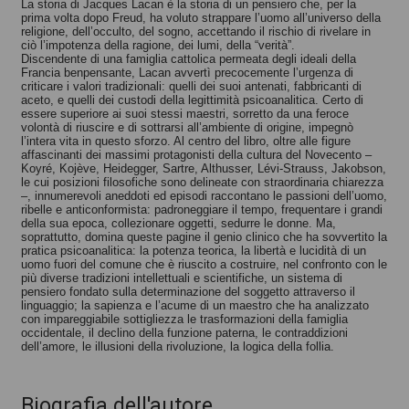
La storia di Jacques Lacan è la storia di un pensiero che, per la
prima volta dopo Freud, ha voluto strappare l’uomo all’universo della
religione, dell’occulto, del sogno, accettando il rischio di rivelare in
ciò l’impotenza della ragione, dei lumi, della “verità”.
Discendente di una famiglia cattolica permeata degli ideali della
Francia benpensante, Lacan avvertì precocemente l’urgenza di
criticare i valori tradizionali: quelli dei suoi antenati, fabbricanti di
aceto, e quelli dei custodi della legittimità psicoanalitica. Certo di
essere superiore ai suoi stessi maestri, sorretto da una feroce
volontà di riuscire e di sottrarsi all’ambiente di origine, impegnò
l’intera vita in questo sforzo. Al centro del libro, oltre alle figure
affascinanti dei massimi protagonisti della cultura del Novecento –
Koyré, Kojève, Heidegger, Sartre, Althusser, Lévi-Strauss, Jakobson,
le cui posizioni filosofiche sono delineate con straordinaria chiarezza
–, innumerevoli aneddoti ed episodi raccontano le passioni dell’uomo,
ribelle e anticonformista: padroneggiare il tempo, frequentare i grandi
della sua epoca, collezionare oggetti, sedurre le donne. Ma,
soprattutto, domina queste pagine il genio clinico che ha sovvertito la
pratica psicoanalitica: la potenza teorica, la libertà e lucidità di un
uomo fuori del comune che è riuscito a costruire, nel confronto con le
più diverse tradizioni intellettuali e scientifiche, un sistema di
pensiero fondato sulla determinazione del soggetto attraverso il
linguaggio; la sapienza e l’acume di un maestro che ha analizzato
con impareggiabile sottigliezza le trasformazioni della famiglia
occidentale, il declino della funzione paterna, le contraddizioni
dell’amore, le illusioni della rivoluzione, la logica della follia.
Biografia dell'autore