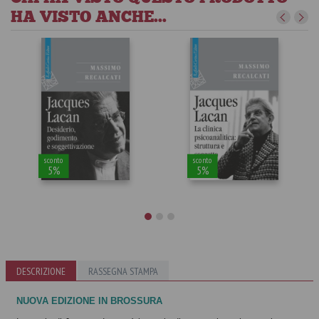
HA VISTO ANCHE...
sconto
sconto
5%
5%
DESCRIZIONE
RASSEGNA STAMPA
Jacques Lacan
Jacques Lacan
Massimo Recalcati
Massimo Recalcati
NUOVA EDIZIONE IN BROSSURA