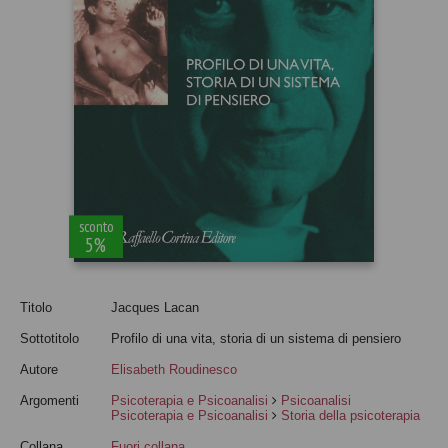
sconto
5%
Titolo
Jacques Lacan
Sottotitolo
Profilo di una vita, storia di un sistema di pensiero
Autore
Elisabeth Roudinesco
Argomenti
Psicoterapia e Psicoanalisi
Psicoanalisi
Psicoterapia e Psicoanalisi
Storia della psicoterapia
Collana
Fuori collana