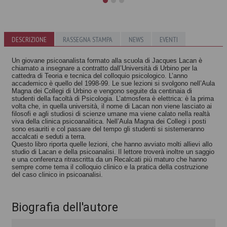
DESCRIZIONE
RASSEGNA STAMPA
NEWS
EVENTI
Jacques Lacan
Jacques Lacan
Massimo Recalcati
Massimo Recalcati
Un giovane psicoanalista formato alla scuola di Jacques Lacan è
chiamato a insegnare a contratto dall’Università di Urbino per la
cattedra di Teoria e tecnica del colloquio psicologico. L’anno
accademico è quello del 1998-99. Le sue lezioni si svolgono nell’Aula
Magna dei Collegi di Urbino e vengono seguite da centinaia di
studenti della facoltà di Psicologia. L’atmosfera è elettrica: è la prima
volta che, in quella università, il nome di Lacan non viene lasciato ai
filosofi e agli studiosi di scienze umane ma viene calato nella realtà
viva della clinica psicoanalitica. Nell’Aula Magna dei Collegi i posti
sono esauriti e col passare del tempo gli studenti si sistemeranno
accalcati e seduti a terra.
Questo libro riporta quelle lezioni, che hanno avviato molti allievi allo
studio di Lacan e della psicoanalisi. Il lettore troverà inoltre un saggio
e una conferenza ritrascritta da un Recalcati più maturo che hanno
sempre come tema il colloquio clinico e la pratica della costruzione
del caso clinico in psicoanalisi.
Biografia dell'autore