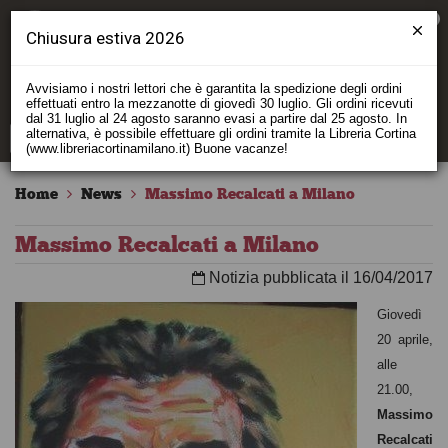
0
Chiusura estiva 2026
Avvisiamo i nostri lettori che è garantita la spedizione degli ordini
effettuati entro la mezzanotte di giovedì 30 luglio. Gli ordini ricevuti
dal 31 luglio al 24 agosto saranno evasi a partire dal 25 agosto. In
alternativa, è possibile effettuare gli ordini tramite la Libreria Cortina
(www.libreriacortinamilano.it) Buone vacanze!
Home
News
Massimo Recalcati a Milano
Massimo Recalcati a Milano
Notizia pubblicata il 16/04/2017
Giovedì
20 aprile,
alle
21.00,
Massimo
Recalcati