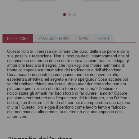
Cosa resta del
Contro il
DESCRIZIONE
RASSEGNA STAMPA
NEWS
EVENTI
padre?
sacrificio
Massimo Recalcati
Massimo Recalcati
Questo libro si interessa dell’amore che dura, delle sue pene e della
sua possibile redenzione. Non si occupa degli innamoramenti che si
esauriscono nel tempo di una notte senza lasciare tracce. Indaga gli
amori che lasciano il segno, che non vogliono morire nemmeno di
fronte all’esperienza traumatica del tradimento e dell’abbandono.
Cosa accade in questi legami quando uno dei due vive un’altra
esperienza affettiva nel segreto e nello spergiuro? Cosa accade poi
se chi tradisce chiede perdono e, dopo aver decretato che non era
più come prima, vuole che tutto torni come prima? Dobbiamo
ridicolizzare gli amanti nel loro sforzo di far durare l’amore? Oppure
possiamo confrontarci con l’esperienza del tradimento, con l’offesa
subita, con il dolore inflitto da chi per noi è sempre stato una ragione
di vita? Questo libro elogia il perdono come lavoro lento e faticoso
che non rinuncia alla promessa di eternità che accompagna ogni
amore vero.