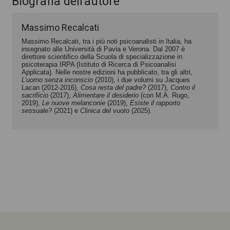
Biografia dell'autore
Massimo Recalcati
Massimo Recalcati, tra i più noti psicoanalisti in Italia, ha
insegnato alle Università di Pavia e Verona. Dal 2007 è
direttore scientifico della Scuola di specializzazione in
psicoterapia IRPA (Istituto di Ricerca di Psicoanalisi
Applicata). Nelle nostre edizioni ha pubblicato, tra gli altri,
L’uomo senza inconscio
(2010), i due volumi su Jacques
Lacan (2012-2016),
Cosa resta del padre?
(2017),
Contro il
sacrificio
(2017),
Alimentare il desiderio
(con M.A. Rugo,
2019),
Le nuove melanconie
(2019),
Esiste il rapporto
sessuale?
(2021) e
Clinica del vuoto
(2025).