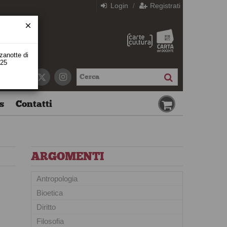
Login
Registrati
/
zzanotte di
 25
s
Contatti
ARGOMENTI
Antropologia
Bioetica
Diritto
Filosofia