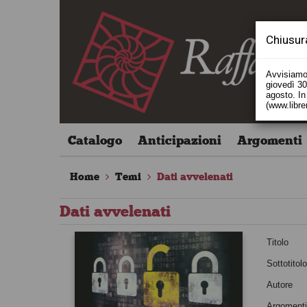
Chiusur
Avvisiamo 
giovedì 30 
agosto. In 
(www.libre
Catalogo
Anticipazioni
Argomenti
Home
Temi
Dati avvelenati
Dati avvelenati
Titolo
Sottotitol
Autore
Argoment