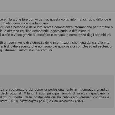
Etica
dell’intelligenza
cere. Ha a che fare con virus ma, questa volta,
informatici: ruba, diffonde e
 cittadini
comunicano e lavorano.
L'odio online
artificiale
enti delle persone
e delle loro scarse competenze informatiche
per truffarle o
Giovanni Ziccardi
Luciano Floridi
ici e alterano equilibri
democratici agevolando la diffusione di
ti audio e video grazie ai deepfake e minano la
correttezza degli scambi tra
tti
un buon livello di sicurezza delle informazioni che
riguardano sia la vita
menti
di cybersecurity che non sono
più qualcosa di complesso ed esoterico,
gli strumenti informatici più comuni.
ica e coordinatore del corso di perfezionamento in Informatica giuridica
degli Studi di Milano. I suoi principali ambiti di ricerca riguardano la
 diritti di libertà. Nelle nostre edizioni ha pubblicato
Internet, controllo e
potere
(2019),
Diritti digitali
(2022) e
Dati avvelenati
(2024).