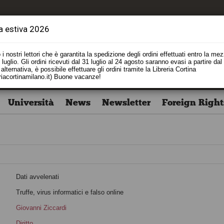
a estiva 2026
i nostri lettori che è garantita la spedizione degli ordini effettuati entro la me
luglio. Gli ordini ricevuti dal 31 luglio al 24 agosto saranno evasi a partire dal
alternativa, è possibile effettuare gli ordini tramite la Libreria Cortina
riacortinamilano.it) Buone vacanze!
Università
News
Newsletter
Foreign Right
Dati avvelenati
o
Truffe, virus informatici e falso online
Giovanni Ziccardi
i
Diritto