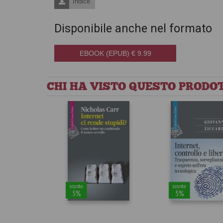
Indice
Disponibile anche nel formato
EBOOK (EPUB) € 9.99
CHI HA VISTO QUESTO PRODOT
sconto
sconto
5%
5%