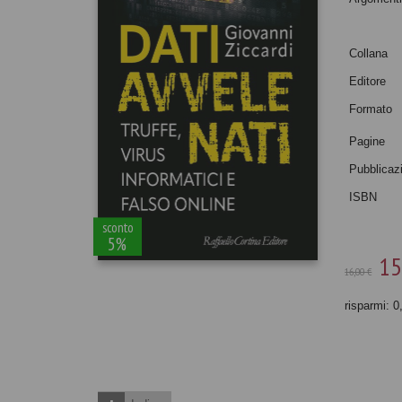
Collana
Editore
Formato
Pagine
Pubblicaz
ISBN
sconto
5%
15
16,00 €
risparmi: 0