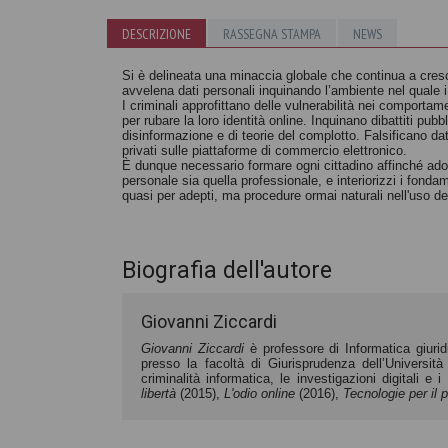
DESCRIZIONE
RASSEGNA STAMPA
NEWS
Internet,
Internet ci rende
controllo e
Si è delineata una minaccia globale che continua
a cres
avvelena dati personali
inquinando l’ambiente nel quale i
stupidi?
libertà
I criminali approfittano
delle vulnerabilità nei comportam
Nicholas Carr
Giovanni Ziccardi
per rubare la loro identità online.
Inquinano dibattiti pubbl
disinformazione
e di teorie del complotto. Falsificano
da
privati sulle piattaforme
di commercio elettronico.
È dunque necessario formare ogni cittadino affinché ado
personale sia quella professionale, e interiorizzi i fonda
quasi
per adepti, ma procedure ormai naturali nell'uso
de
Biografia dell'autore
Giovanni Ziccardi
Giovanni Ziccardi
è professore di Informatica giurid
presso la facoltà di Giurisprudenza dell’Università 
criminalità informatica, le investigazioni digitali e i
libertà
(2015),
L'odio online
(2016),
Tecnologie per il 