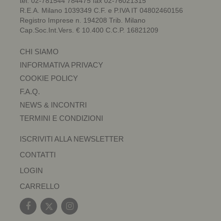
tel. 02-781544 784475 fax 02-76021315
R.E.A. Milano 1039349 C.F. e P.IVA IT 04802460156
Registro Imprese n. 194208 Trib. Milano
Cap.Soc.Int.Vers. € 10.400 C.C.P. 16821209
CHI SIAMO
INFORMATIVA PRIVACY
COOKIE POLICY
F.A.Q.
NEWS & INCONTRI
TERMINI E CONDIZIONI
ISCRIVITI ALLA NEWSLETTER
CONTATTI
LOGIN
CARRELLO