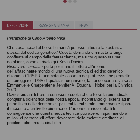
Armati di
L’impronta
DESCRIZIONE
RASSEGNA STAMPA
NEWS
scienza
genetica
Elena Cattaneo
Robert Plomin
Prefazione di Carlo Alberto Redi
Che cosa accadrebbe se l’umanità potesse alterare la sostanza
stessa del codice genetico? Questa domanda è rimasta a lungo
confinata al campo della fantascienza, ma tutto questo sta per
cambiare, come ci rivela qui Kevin Davies.
Riscrivere l’umanità
porta per mano il lettore all’interno
dell’affascinante mondo di una nuova tecnica di editing genetico
chiamata CRISPR, una potente cassetta degli attrezzi che permette
di correggere il DNA di qualsiasi organismo, la cui scoperta è valsa a
Emmanuelle Charpentier e Jennifer A. Doudna il Nobel per la Chimica
2020.
Davies aiuta il lettore a conoscere quella che è forse la più radicale
conquista scientifica della nostra epoca, incontrando gli scienziati in
prima linea nelle ricerche e i pazienti la cui storia commovente riporta
il racconto a un livello più umano. L’autore chiarisce infatti le
conseguenze che questa nuova tecnica può avere, risparmiando a
milioni di persone gli effetti devastanti delle malattie ereditarie o i
problemi che crea la disabilità.