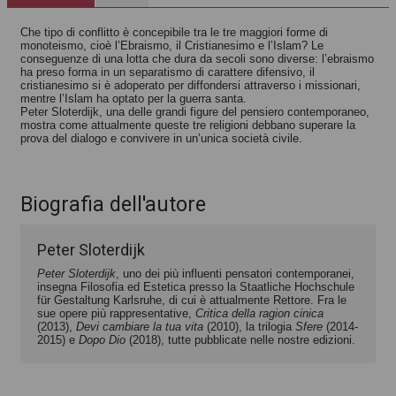
la tua vita
estetico
Peter Sloterdijk
Peter Sloterdijk
Che tipo di conflitto è concepibile tra le tre maggiori forme di
monoteismo, cioè l’Ebraismo, il Cristianesimo e l’Islam? Le
conseguenze di una lotta che dura da secoli sono diverse: l’ebraismo
ha preso forma in un separatismo di carattere difensivo, il
cristianesimo si è adoperato per diffondersi attraverso i missionari,
mentre l’Islam ha optato per la guerra santa.
Peter Sloterdijk, una delle grandi figure del pensiero contemporaneo,
mostra come attualmente queste tre religioni debbano superare la
prova del dialogo e convivere in un’unica società civile.
Biografia dell'autore
Peter Sloterdijk
Peter Sloterdijk
, uno dei più influenti pensatori contemporanei,
insegna Filosofia ed Estetica presso la Staatliche Hochschule
für Gestaltung Karlsruhe, di cui è attualmente Rettore. Fra le
sue opere più rappresentative,
Critica della ragion cinica
(2013),
Devi cambiare la tua vita
(2010), la trilogia
Sfere
(2014-
2015)
e
Dopo Dio
(2018), tutte pubblicate nelle nostre edizioni.