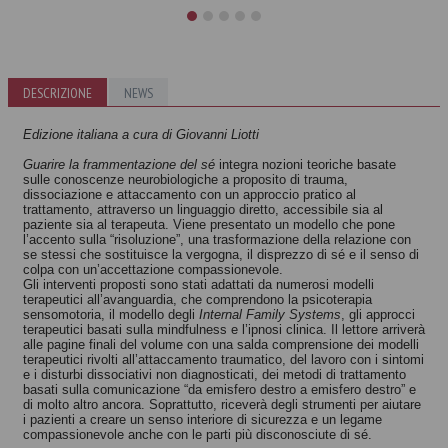
DESCRIZIONE
NEWS
Le nevrosi
La dissociazione
Pierre Janet
Edizione italiana a cura di Giovanni Liotti
Autori vari
Guarire la frammentazione del sé
integra nozioni teoriche basate
sulle conoscenze neurobiologiche a proposito di trauma,
dissociazione e attaccamento con un approccio pratico al
trattamento, attraverso un linguaggio diretto, accessibile sia al
paziente sia al terapeuta. Viene presentato un modello che pone
l’accento sulla “risoluzione”, una trasformazione della relazione con
se stessi che sostituisce la vergogna, il disprezzo di sé e il senso di
colpa con un’accettazione compassionevole.
Gli interventi proposti sono stati adattati da numerosi modelli
terapeutici all’avanguardia, che comprendono la psicoterapia
sensomotoria, il modello degli
Internal Family Systems
, gli approcci
terapeutici basati sulla mindfulness e l’ipnosi clinica. Il lettore arriverà
alle pagine finali del volume con una salda comprensione dei modelli
terapeutici rivolti all’attaccamento traumatico, del lavoro con i sintomi
e i disturbi dissociativi non diagnosticati, dei metodi di trattamento
basati sulla comunicazione “da emisfero destro a emisfero destro” e
di molto altro ancora. Soprattutto, riceverà degli strumenti per aiutare
i pazienti a creare un senso interiore di sicurezza e un legame
compassionevole anche con le parti più disconosciute di sé.