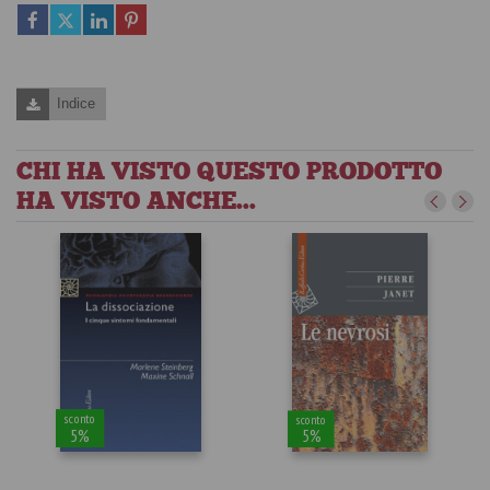
Indice
CHI HA VISTO QUESTO PRODOTTO
HA VISTO ANCHE...
sconto
sconto
5%
5%