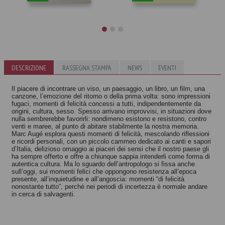
Le tre parole
Il tempo senza
che cambiarono
DESCRIZIONE
RASSEGNA STAMPA
NEWS
EVENTI
età
il mondo
Marc Augé
Marc Augé
Il piacere di incontrare un viso, un paesaggio, un libro, un film, una
canzone, l’emozione del ritorno o della prima volta: sono impressioni
fugaci, momenti di felicità concessi a tutti, indipendentemente da
origini, cultura, sesso. Spesso arrivano improvvisi, in situazioni dove
nulla sembrerebbe favorirli: nondimeno esistono e resistono, contro
venti e maree, al punto di abitare stabilmente la nostra memoria.
Marc Augé esplora questi momenti di felicità, mescolando riflessioni
e ricordi personali, con un piccolo cammeo dedicato ai canti e sapori
d’Italia, delizioso omaggio ai piaceri dei sensi che il nostro paese gli
ha sempre offerto e offre a chiunque sappia intenderli come forma di
autentica cultura. Ma lo sguardo dell’antropologo si fissa anche
sull’oggi, sui momenti felici che oppongono resistenza all’epoca
presente, all’inquietudine e all’angoscia: momenti “di felicità
nonostante tutto”, perché nei periodi di incertezza è normale andare
in cerca di salvagenti.