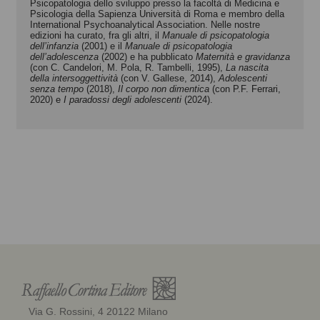
Psicopatologia dello sviluppo presso la facoltà di Medicina e
Psicologia della Sapienza Università di Roma e membro della
International Psychoanalytical Association. Nelle nostre
edizioni ha curato, fra gli altri, il
Manuale di psicopatologia
dell’infanzia
(2001) e il
Manuale di psicopatologia
dell’adolescenza
(2002) e ha pubblicato
Maternità e gravidanza
(con C. Candelori, M. Pola, R. Tambelli, 1995),
La nascita
della intersoggettività
(con V. Gallese, 2014),
Adolescenti
senza tempo
(2018),
Il corpo non dimentica
(con P.F. Ferrari,
2020) e
I paradossi degli adolescenti
(2024).
Via G. Rossini, 4 20122 Milano