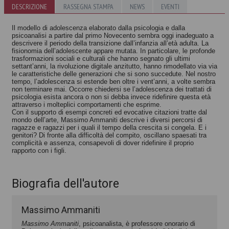
La mente
DESCRIZIONE
RASSEGNA STAMPA
NEWS
EVENTI
Il ritiro sociale
adolescente
negli
Daniel J. Siegel
Il modello di adolescenza elaborato dalla psicologia e dalla
adolescenti
psicoanalisi a partire dal primo Novecento sembra oggi inadeguato a
descrivere il periodo della transizione dall’infanzia all’età adulta. La
fisionomia dell’adolescente appare mutata. In particolare, le profonde
trasformazioni sociali e culturali che hanno segnato gli ultimi
settant’anni, la rivoluzione digitale anzitutto, hanno rimodellato via via
le caratteristiche delle generazioni che si sono succedute. Nel nostro
tempo, l’adolescenza si estende ben oltre i vent’anni, a volte sembra
non terminare mai. Occorre chiedersi se l’adolescenza dei trattati di
psicologia esista ancora o non si debba invece ridefinire questa età
attraverso i molteplici comportamenti che esprime.
Con il supporto di esempi concreti ed evocative citazioni tratte dal
mondo dell’arte, Massimo Ammaniti descrive i diversi percorsi di
ragazze e ragazzi per i quali il tempo della crescita si congela. E i
genitori? Di fronte alla difficoltà del compito, oscillano spaesati tra
complicità e assenza, consapevoli di dover ridefinire il proprio
rapporto con i figli.
Biografia dell'autore
Massimo Ammaniti
Massimo Ammaniti
, psicoanalista, è professore onorario di