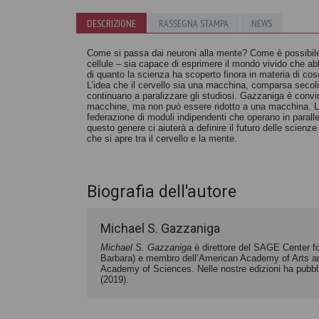
Perché non
DESCRIZIONE
RASSEGNA STAMPA
NEWS
siamo il nostro
cervello
Sentirsi vivi
Come si passa dai neuroni alla mente? Come è possibile
cellule – sia capace di esprimere il mondo vivido che 
Alva Noë
Christof Koch
di quanto la scienza ha scoperto finora in materia di cos
L’idea che il cervello sia una macchina, comparsa secoli
continuano a paralizzare gli studiosi. Gazzaniga è convin
macchine, ma non può essere ridotto a una macchina. Le
federazione di moduli indipendenti che operano in paral
questo genere ci aiuterà a definire il futuro delle scienze 
che si apre tra il cervello e la mente.
Biografia dell'autore
Michael S. Gazzaniga
Michael S. Gazzaniga
è direttore del SAGE Center for
Barbara) e membro dell’American Academy of Arts an
Academy of Sciences. Nelle nostre edizioni ha pubb
(2019).