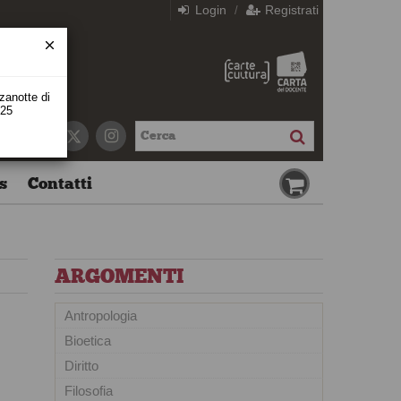
Login
Registrati
/
zzanotte di
 25
s
Contatti
ARGOMENTI
Antropologia
Bioetica
Diritto
Filosofia