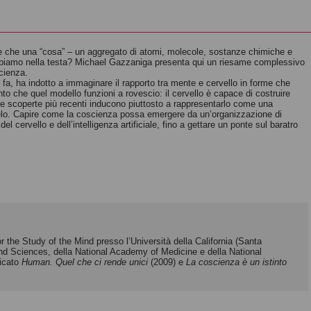
Come il cervello
crea la nostra
coscienza
Figure della mente
 che una “cosa” – un aggregato di atomi, molecole, sostanze chimiche e
abbiamo nella testa? Michael Gazzaniga presenta qui un riesame complessivo
Anil Seth
Autori vari
cienza.
 fa, ha indotto a immaginare il rapporto tra mente e cervello in forme che
to che quel modello funzioni a rovescio: il cervello è capace di costruire
 scoperte più recenti inducono piuttosto a rappresentarlo come una
lelo. Capire come la coscienza possa emergere da un’organizzazione di
del cervello e dell’intelligenza artificiale, fino a gettare un ponte sul baratro
 the Study of the Mind presso l’Università della California (Santa
d Sciences, della National Academy of Medicine e della National
licato
Human. Quel che
ci rende unici
(2009) e
La coscienza è un istinto