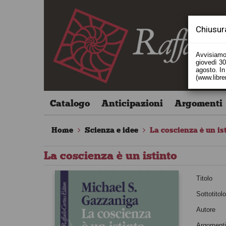
Chiusur
Avvisiamo 
giovedì 30 
agosto. In 
(www.libre
Catalogo
Anticipazioni
Argomenti
Home
Scienza e idee
La coscienza è un is
La coscienza è un istinto
Titolo
Sottotitol
Autore
Argoment