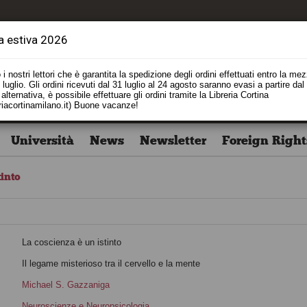
a estiva 2026
i nostri lettori che è garantita la spedizione degli ordini effettuati entro la me
luglio. Gli ordini ricevuti dal 31 luglio al 24 agosto saranno evasi a partire dal
alternativa, è possibile effettuare gli ordini tramite la Libreria Cortina
riacortinamilano.it) Buone vacanze!
Università
News
Newsletter
Foreign Right
tinto
La coscienza è un istinto
o
Il legame misterioso tra il cervello e la mente
Michael S. Gazzaniga
i
Neuroscienze e Neuropsicologia