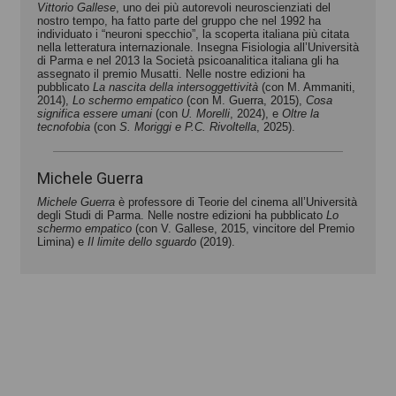
Vittorio Gallese
, uno dei più autorevoli neuroscienziati del
nostro tempo, ha fatto parte del gruppo che nel 1992 ha
individuato i “neuroni specchio”, la scoperta italiana più citata
nella letteratura internazionale. Insegna Fisiologia all’Università
di Parma e nel 2013 la Società psicoanalitica italiana gli ha
assegnato il premio Musatti. Nelle nostre edizioni ha
pubblicato
La nascita della intersoggettività
(con M. Ammaniti,
2014),
Lo schermo empatico
(con M. Guerra, 2015),
Cosa
significa essere umani
(con
U. Morelli
, 2024), e
Oltre la
tecnofobia
(con
S. Moriggi e P.C. Rivoltella
, 2025).
Michele Guerra
Michele Guerra
è professore di Teorie del cinema all’Università
degli Studi di Parma. Nelle nostre edizioni ha pubblicato
Lo
schermo empatico
(con V. Gallese, 2015, vincitore del Premio
Limina) e
Il limite dello sguardo
(2019).