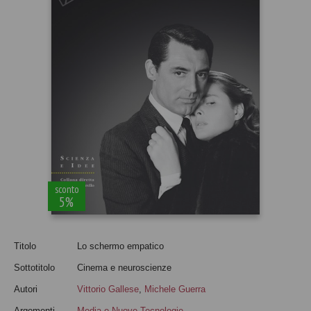
sconto
5%
Titolo
Lo schermo empatico
Sottotitolo
Cinema e neuroscienze
Autori
Vittorio Gallese
,
Michele Guerra
Argomenti
Media e Nuove Tecnologie