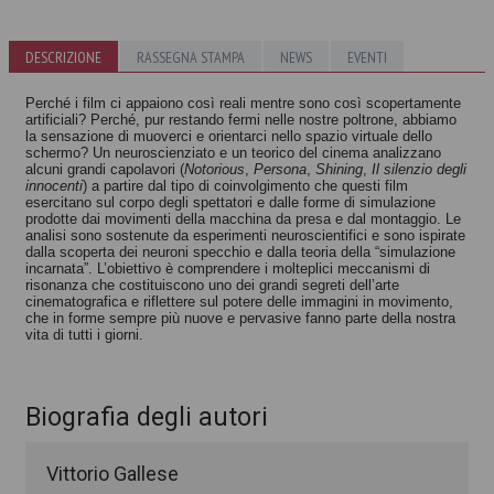
Il cinema o
l'uomo
DESCRIZIONE
RASSEGNA STAMPA
NEWS
EVENTI
immaginario
Sul cinema
Edgar Morin
Edgar Morin
Perché i film ci appaiono così reali mentre sono così scopertamente
artificiali? Perché, pur restando fermi nelle nostre poltrone, abbiamo
la sensazione di muoverci e orientarci nello spazio virtuale dello
schermo? Un neuroscienziato e un teorico del cinema analizzano
alcuni grandi capolavori (
Notorious
,
Persona
,
Shining
,
Il silenzio degli
innocenti
) a partire dal tipo di coinvolgimento che questi film
esercitano sul corpo degli spettatori e dalle forme di simulazione
prodotte dai movimenti della macchina da presa e dal montaggio. Le
analisi sono sostenute da esperimenti neuroscientifici e sono ispirate
dalla scoperta dei neuroni specchio e dalla teoria della “simulazione
incarnata”. L’obiettivo è comprendere i molteplici meccanismi di
risonanza che costituiscono uno dei grandi segreti dell’arte
cinematografica e riflettere sul potere delle immagini in movimento,
che in forme sempre più nuove e pervasive fanno parte della nostra
vita di tutti i giorni.
Biografia degli autori
Vittorio Gallese