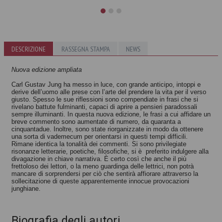
DESCRIZIONE
A colazione da
RASSEGNA STAMPA
NEWS
Nel giardino di
Jung
Jung
Nuova edizione ampliata
Autori vari
Autori vari
Carl Gustav Jung ha messo in luce, con grande anticipo, intoppi e
derive dell’uomo alle prese con l’arte del prendere la vita per il verso
giusto. Spesso le sue riflessioni sono compendiate in frasi che si
rivelano battute fulminanti, capaci di aprire a pensieri paradossali
sempre illuminanti. In questa nuova edizione, le frasi a cui affidare un
breve commento sono aumentate di numero, da quaranta a
cinquantadue. Inoltre, sono state riorganizzate in modo da ottenere
una sorta di vademecum per orientarsi in questi tempi difficili.
Rimane identica la tonalità dei commenti. Si sono privilegiate
risonanze letterarie, poetiche, filosofiche, si è preferito indulgere alla
divagazione in chiave narrativa. È certo così che anche il più
frettoloso dei lettori, o la meno guardinga delle lettrici, non potrà
mancare di sorprendersi per ciò che sentirà affiorare attraverso la
sollecitazione di queste apparentemente innocue provocazioni
junghiane.
Biografia degli autori