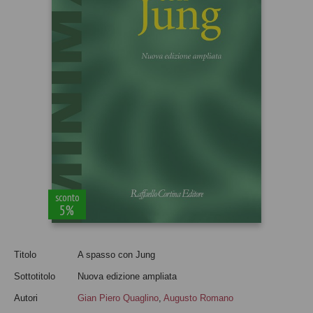
sconto
5%
Titolo
A spasso con Jung
Sottotitolo
Nuova edizione ampliata
Autori
Gian Piero Quaglino
,
Augusto Romano