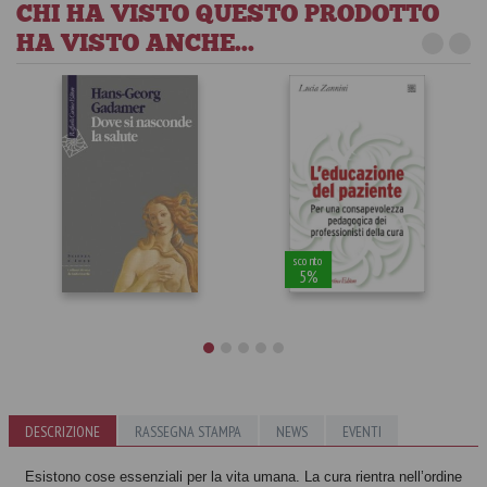
CHI HA VISTO QUESTO PRODOTTO
HA VISTO ANCHE...
sconto
5%
Dove si
nasconde la
L'educazione
DESCRIZIONE
RASSEGNA STAMPA
NEWS
EVENTI
salute
del paziente
Hans G. Gadamer
Lucia Zannini
Esistono cose essenziali per la vita umana. La cura rientra nell’ordine