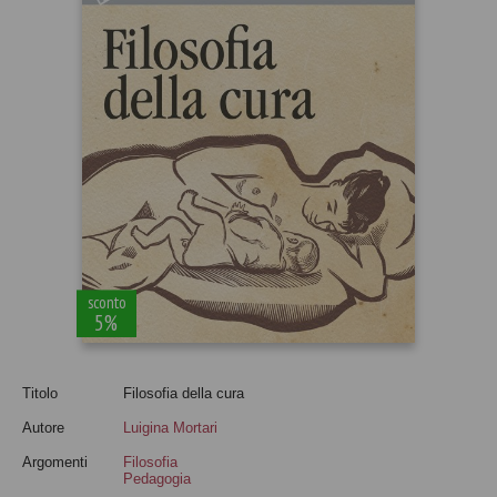
sconto
5%
Titolo
Filosofia della cura
Autore
Luigina Mortari
Argomenti
Filosofia
Pedagogia