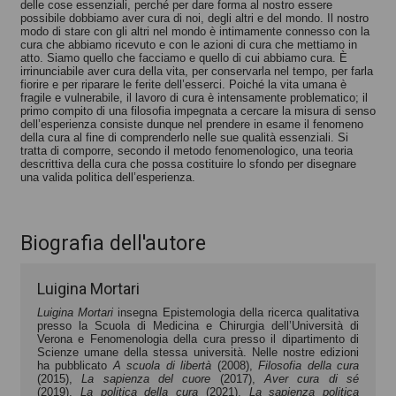
delle cose essenziali, perché per dare forma al nostro essere
possibile dobbiamo aver cura di noi, degli altri e del mondo. Il nostro
modo di stare con gli altri nel mondo è intimamente connesso con la
cura che abbiamo ricevuto e con le azioni di cura che mettiamo in
atto. Siamo quello che facciamo e quello di cui abbiamo cura. È
irrinunciabile aver cura della vita, per conservarla nel tempo, per farla
fiorire e per riparare le ferite dell’esserci. Poiché la vita umana è
fragile e vulnerabile, il lavoro di cura è intensamente problematico; il
primo compito di una filosofia impegnata a cercare la misura di senso
dell’esperienza consiste dunque nel prendere in esame il fenomeno
della cura al fine di comprenderlo nelle sue qualità essenziali. Si
tratta di comporre, secondo il metodo fenomenologico, una teoria
descrittiva della cura che possa costituire lo sfondo per disegnare
una valida politica dell’esperienza.
Biografia dell'autore
Luigina Mortari
Luigina Mortari
insegna Epistemologia della ricerca qualitativa
presso la Scuola di Medicina e Chirurgia dell’Università di
Verona e Fenomenologia della cura presso il dipartimento di
Scienze umane della stessa università. Nelle nostre edizioni
ha pubblicato
A scuola di libertà
(2008),
Filosofia della cura
(2015),
La sapienza del cuore
(2017),
Aver cura di sé
(2019),
La politica della cura
(2021),
La sapienza politica